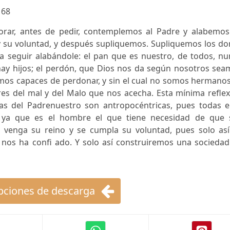
:
68
rar, antes de pedir, contemplemos al Padre y alabemos
 su voluntad, y después supliquemos. Supliquemos los do
 seguir alabándole: el pan que es nuestro, de todos, nu
 hay hijos; el perdón, que Dios nos da según nosotros se
omos capaces de perdonar, y sin el cual no somos hermanos
bres del mal y del Malo que nos acecha. Esta mínima refle
cas del Padrenuestro son antropocéntricas, pues todas el
, ya que es el hombre el que tiene necesidad de que 
 venga su reino y se cumpla su voluntad, pues solo así
s nos ha confi ado. Y solo así construiremos una socieda
ciones de descarga