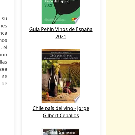
 su
nes
Guia Peñin Vinos de España
nca
2021
amos
, el
xión
las
sea
 se
d de
Chile país del vino - Jorge
Gilbert Ceballos