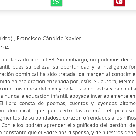
rito) , Francisco Cândido Xavier
:
104
ha sido lanzado por la FEB. Sin embargo, no podemos decir
antil, pues su belleza, su oportunidad y la inteligente f
oración dominical ha sido tratada, da margen al conocimi
enido en esa oración enseñada por Jesús. Su autora, Meimei
como misionera del bien y de la luz en nuestra vida cotidi
a nunca la educación infantil, apoyada invariablemente en
 El libro consta de poemas, cuentos y leyendas altame
ación dominical, que por certo favorecerán el proceso
ragmentos de su bondadoso corazón ofrendados a los niños
. Con ellos podrán aprender el significado del perdón, de
o constante que el Padre nos dispensa, y de nuestros deb