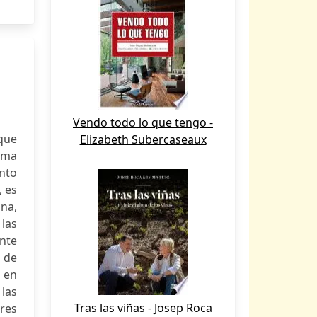
Vendo todo lo que tengo -
 que
Elizabeth Subercaseaux
orma
ento
, es
ana,
 las
nte
 de
 en
 las
Tras las viñas - Josep Roca
eres