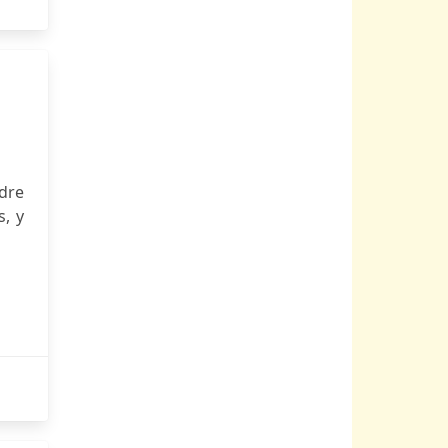
adre
s, y