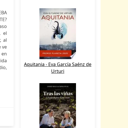
EBA
TE?
caso
 el
 al
e ve
 en
cida
Aquitania - Eva García Saénz de
dio,
Urturi