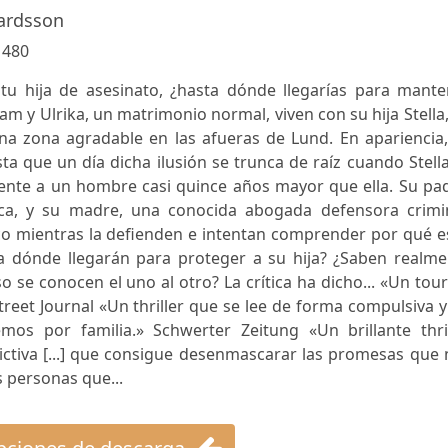
ardsson
:
480
a tu hija de asesinato, ¿hasta dónde llegarías para mant
dam y Ulrika, un matrimonio normal, viven con su hija Stella
na zona agradable en las afueras de Lund. En apariencia,
asta que un día dicha ilusión se trunca de raíz cuando Stell
ente a un hombre casi quince años mayor que ella. Su pad
eca, y su madre, una conocida abogada defensora crimin
o mientras la defienden e intentan comprender por qué es
ta dónde llegarán para proteger a su hija? ¿Saben realme
se conocen el uno al otro? La crítica ha dicho... «Un tou
Street Journal «Un thriller que se lee de forma compulsiva 
os por familia.» Schwerter Zeitung «Un brillante thril
ictiva [...] que consigue desenmascarar las promesas que
 personas que...