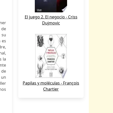
El juego 2. El negocio - Criss
ener
Dujmovic
, de
 su
a es
re,
al,
 la
nte
r de
y un
Papilas y moléculas - François
ler
Chartier
 nos