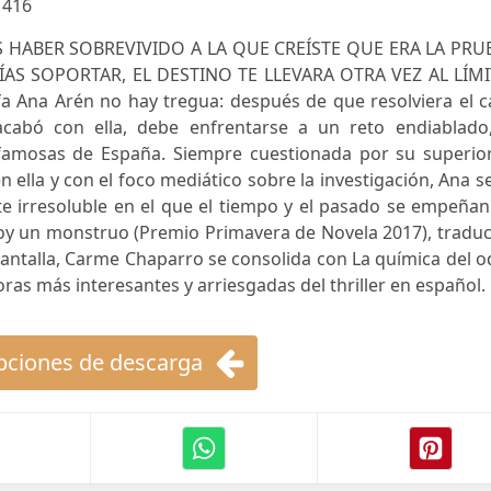
:
416
AS HABER SOBREVIVIDO A LA QUE CREÍSTE QUE ERA LA PRU
S SOPORTAR, EL DESTINO TE LLEVARA OTRA VEZ AL LÍMI
efa Ana Arén no hay tregua: después de que resolviera el 
cabó con ella, debe enfrentarse a un reto endiablado,
amosas de España. Siempre cuestionada por su superior,
 ella y con el foco mediático sobre la investigación, Ana s
 irresoluble en el que el tiempo y el pasado se empeñan
 soy un monstruo (Premio Primavera de Novela 2017), tradu
 pantalla, Carme Chaparro se consolida con La química del o
as más interesantes y arriesgadas del thriller en español.
ciones de descarga