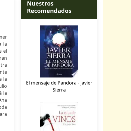
Nuestros
Recomendados
imer
a la
s el
han
otra
ente
e la
El mensaje de Pandora - Javier
ulio
Sierra
á la
 Ana
toda
para