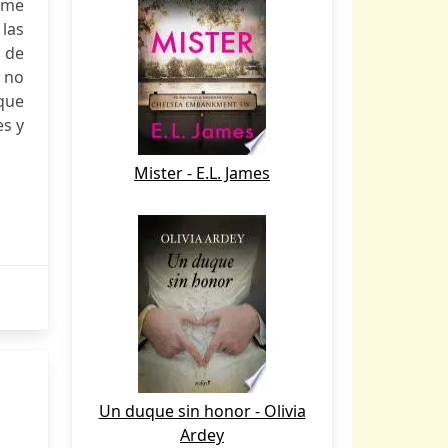
arme
las
y de
e no
 que
es y
Mister - E.L. James
Un duque sin honor - Olivia
Ardey