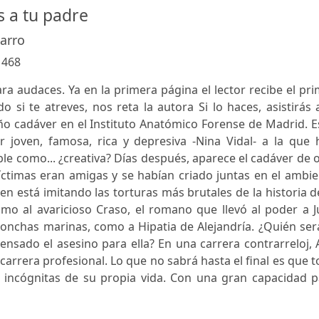
 a tu padre
arro
:
468
ra audaces. Ya en la primera página el lector recibe el pr
o si te atreves, nos reta la autora Si lo haces, asistirás 
ño cadáver en el Instituto Anatómico Forense de Madrid. E
 joven, famosa, rica y depresiva -Nina Vidal- a la que 
le como... ¿creativa? Días después, aparece el cadáver de 
íctimas eran amigas y se habían criado juntas en el ambi
en está imitando las torturas más brutales de la historia d
mo al avaricioso Craso, el romano que llevó al poder a J
 conchas marinas, como a Hipatia de Alejandría. ¿Quién ser
ensado el asesino para ella? En una carrera contrarreloj,
carrera profesional. Lo que no sabrá hasta el final es que 
las incógnitas de su propia vida. Con una gran capacidad 