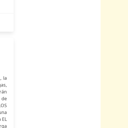
 la
as,
rán
e de
LOS
 una
a EL
rga