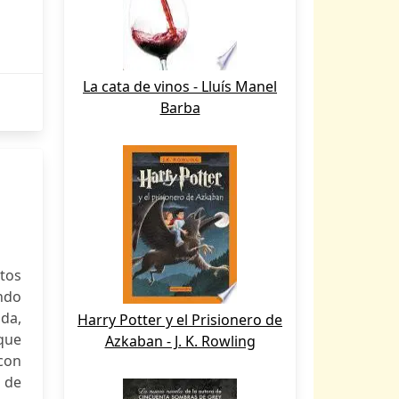
La cata de vinos - Lluís Manel
Barba
tos
ndo
uda,
Harry Potter y el Prisionero de
 que
Azkaban - J. K. Rowling
 con
 de