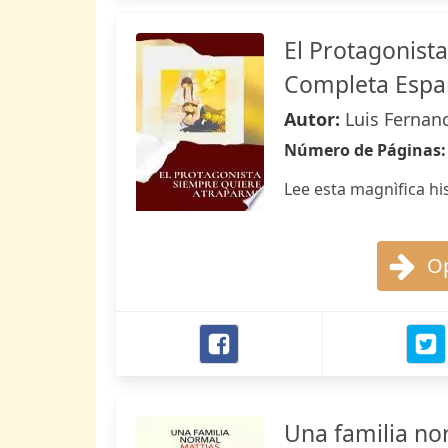
El Protagonist
Completa Espa
Autor:
Luis Fernan
Número de Páginas
Lee esta magnìfica hi
Op
Una familia no