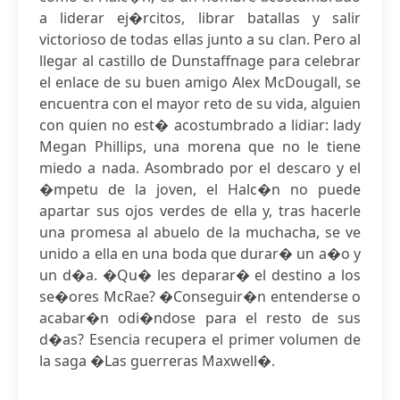
a liderar ej�rcitos, librar batallas y salir
victorioso de todas ellas junto a su clan. Pero al
llegar al castillo de Dunstaffnage para celebrar
el enlace de su buen amigo Alex McDougall, se
encuentra con el mayor reto de su vida, alguien
con quien no est� acostumbrado a lidiar: lady
Megan Phillips, una morena que no le tiene
miedo a nada. Asombrado por el descaro y el
�mpetu de la joven, el Halc�n no puede
apartar sus ojos verdes de ella y, tras hacerle
una promesa al abuelo de la muchacha, se ve
unido a ella en una boda que durar� un a�o y
un d�a. �Qu� les deparar� el destino a los
se�ores McRae? �Conseguir�n entenderse o
acabar�n odi�ndose para el resto de sus
d�as? Esencia recupera el primer volumen de
la saga �Las guerreras Maxwell�.