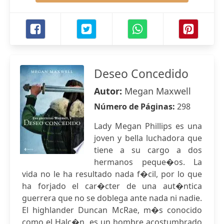
Deseo Concedido
Autor:
Megan Maxwell
Número de Páginas:
298
Lady Megan Phillips es una
joven y bella luchadora que
tiene a su cargo a dos
hermanos peque�os. La
vida no le ha resultado nada f�cil, por lo que
ha forjado el car�cter de una aut�ntica
guerrera que no se doblega ante nada ni nadie.
El highlander Duncan McRae, m�s conocido
como el Halc�n, es un hombre acostumbrado