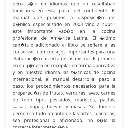
pero s�lo en idiomas que no resultaban
familiares en esta parte del continente. El
manual que pusimos a disposici�n del
p�blico especializado en 2003 vino a cubrir
este importante vac�o en la cocina
profesional de Am�rica Latina. El �ltimo
cap�tulo adicionado al libro se refiere a las
conservas, con consejos importantes para una
elaboraci�n correcta de las mismas.El primero
en su g�nero en recopilar en forma abarcativa
y en nuestro idioma las t�cnicas de cocina
internacional, el manual desarrolla, paso a
paso, los procedimientos necesarios para la
preparaci�n de frutas, verduras, aves, carnes
de todo tipo, pescados, mariscos, pastas,
salsas, sopas, huevos y masas. Su dominio
permite a todo amante de las artes culinarias,
sea profesional o aficionado, no s�lo la
correcta interpretaci�n y...