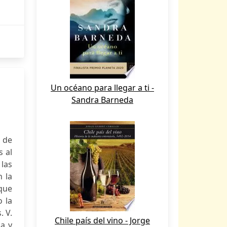
Un océano para llegar a ti -
Sandra Barneda
 de
s al
las
n la
 que
 la
. V.
Chile país del vino - Jorge
ia y