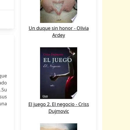
Un duque sin honor - Olivia
Ardey
 que
sado
.Su
sus
 una
El juego 2. El negocio - Criss
Dujmovic