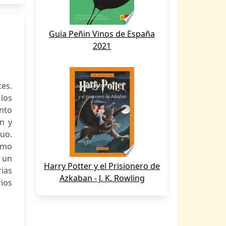
Guia Peñin Vinos de España
2021
tes.
los
nto
n y
duo.
omo
o un
Harry Potter y el Prisionero de
ias
Azkaban - J. K. Rowling
ios