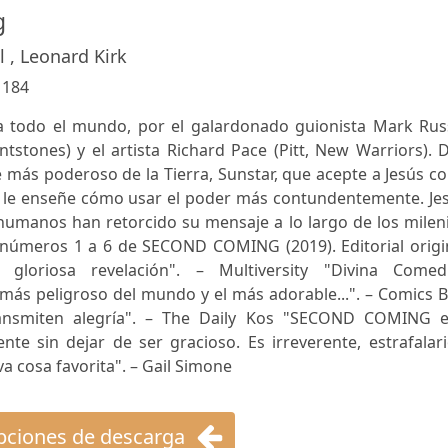
g
 , Leonard Kirk
:
184
la todo el mundo, por el galardonado guionista Mark Russ
ntstones) y el artista Richard Pace (Pitt, New Warriors). 
 más poderoso de la Tierra, Sunstar, que acepte a Jesús 
 le enseñe cómo usar el poder más contundentemente. Jes
humanos han retorcido su mensaje a lo largo de los milen
s números 1 a 6 de SECOND COMING (2019). Editorial origi
 gloriosa revelación". – Multiversity "Divina Comedia
más peligroso del mundo y el más adorable...". – Comics 
transmiten alegría". – The Daily Kos "SECOND COMING e
e sin dejar de ser gracioso. Es irreverente, estrafalari
va cosa favorita". – Gail Simone
ciones de descarga