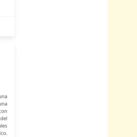
 una
una
 con
 del
ales
co.