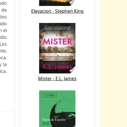
odo
 de
Elevacion - Stephen King
ados
ado
n el
adio
Los
nte,
ca,
y la
ca.
Mister - E.L. James