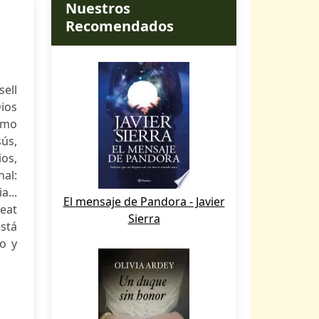
Nuestros
Recomendados
ell
Dios
como
ús,
ios,
nal:
...
El mensaje de Pandora - Javier
Beat
Sierra
stá
o y