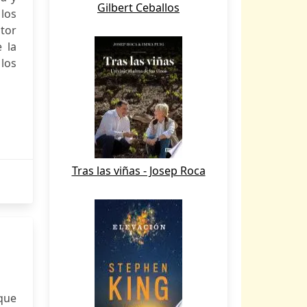
Gilbert Ceballos
 los
ntor
 la
los
Tras las viñas - Josep Roca
 que