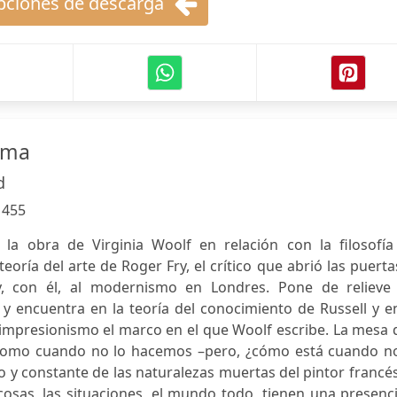
ciones de descarga
sma
d
:
455
 la obra de Virginia Woolf en relación con la filosofía
teoría del arte de Roger Fry, el crítico que abrió las puerta
, con él, al modernismo en Londres. Pone de relieve 
 y encuentra en la teoría del conocimiento de Russell y e
timpresionismo el marco en el que Woolf escribe. La mesa
 como cuando no lo hacemos –pero, ¿cómo está cuando no
o y constante de las naturalezas muertas del pintor francés
cosas, las situaciones, el mundo todo, tienen una presenc