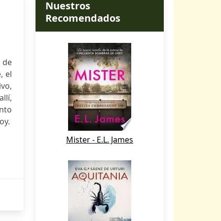
Nuestros
Recomendados
s de
, el
ivo,
llí,
anto
oy.
Mister - E.L. James