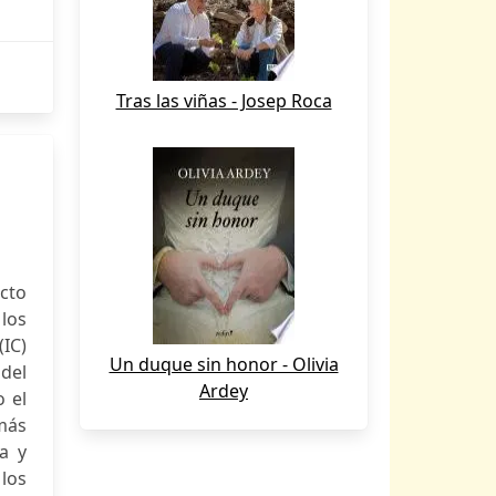
Tras las viñas - Josep Roca
cto
los
(IC)
Un duque sin honor - Olivia
 del
Ardey
o el
 más
a y
 los