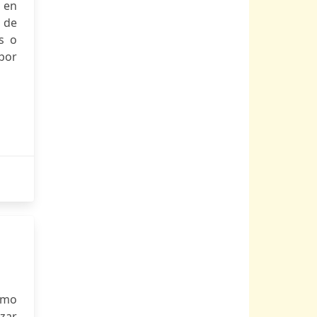
s en
n de
s o
 por
ismo
zar