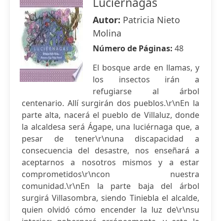
Luciérnagas
Autor:
Patricia Nieto
Molina
Número de Páginas:
48
El bosque arde en llamas, y
los insectos irán a
refugiarse al árbol
centenario. Allí surgirán dos pueblos.\r\nEn la
parte alta, nacerá el pueblo de Villaluz, donde
la alcaldesa será Ágape, una luciérnaga que, a
pesar de tener\r\nuna discapacidad a
consecuencia del desastre, nos enseñará a
aceptarnos a nosotros mismos y a estar
comprometidos\r\ncon nuestra
comunidad.\r\nEn la parte baja del árbol
surgirá Villasombra, siendo Tiniebla el alcalde,
quien olvidó cómo encender la luz de\r\nsu