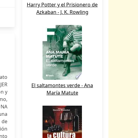
Harry Potter y el Prisionero de
Azkaban - J. K. Rowling
ato
JER
El saltamontes verde - Ana
n y
María Matute
mo,
UNA
una
r de
ión
unto