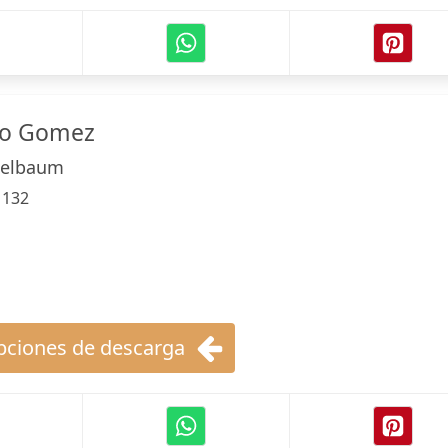
do Gomez
helbaum
:
132
ciones de descarga