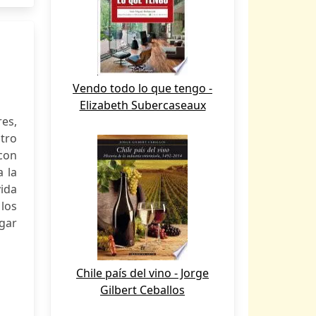
Vendo todo lo que tengo -
Elizabeth Subercaseaux
res,
tro
con
a la
ida
 los
igar
Chile país del vino - Jorge
Gilbert Ceballos