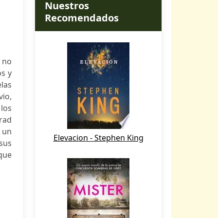
Nuestros
Recomendados
e no
s y
elas
io,
 los
Brad
 un
Elevacion - Stephen King
sus
que