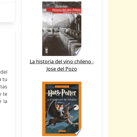
La historia del vino chileno -
Jose del Pozo
del
a tu
tas
y te
e la