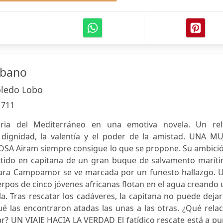
ébano
oledo Lobo
:
711
oria del Mediterráneo en una emotiva novela. Un rel
 dignidad, la valentía y el poder de la amistad. UNA MU
A Airam siempre consigue lo que se propone. Su ambició
rtido en capitana de un gran buque de salvamento maríti
Clara Campoamor se ve marcada por un funesto hallazgo. 
os de cinco jóvenes africanas flotan en el agua creando 
a. Tras rescatar los cadáveres, la capitana no puede deja
 las encontraron atadas las unas a las otras. ¿Qué relac
ar? UN VIAJE HACIA LA VERDAD El fatídico rescate está a p