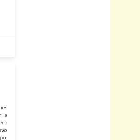
ones
r la
ero
tras
mpo,