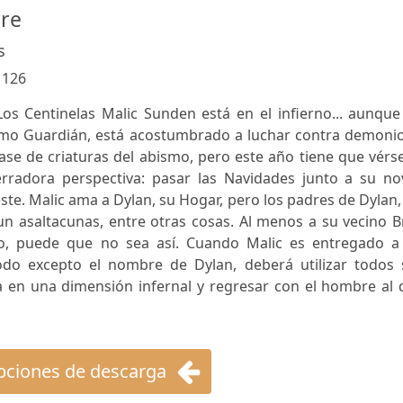
re
s
:
126
Los Centinelas Malic Sunden está en el infierno... aunqu
omo Guardián, está acostumbrado a luchar contra demonio
ase de criaturas del abismo, pero este año tiene que vérs
rradora perspectiva: pasar las Navidades junto a su nov
ste. Malic ama a Dylan, su Hogar, pero los padres de Dylan,
un asaltacunas, entre otras cosas. Al menos a su vecino 
do, puede que no sea así. Cuando Malic es entregado a
o excepto el nombre de Dylan, deberá utilizar todos 
a en una dimensión infernal y regresar con el hombre al 
ciones de descarga