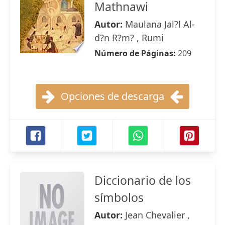
Mathnawi
Autor:
Maulana Jal?l Al-
d?n R?m? , Rumi
Número de Páginas:
209
Opciones de descarga
Diccionario de los
símbolos
Autor:
Jean Chevalier ,