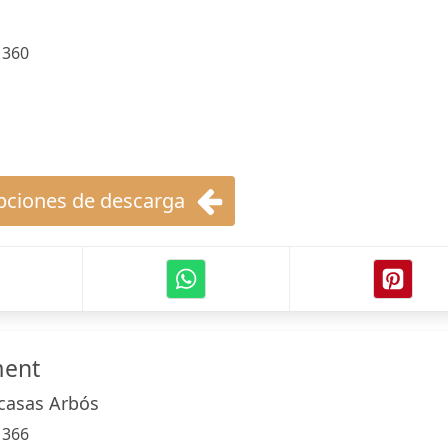
:
360
ciones de descarga
ent
ecasas Arbós
:
366