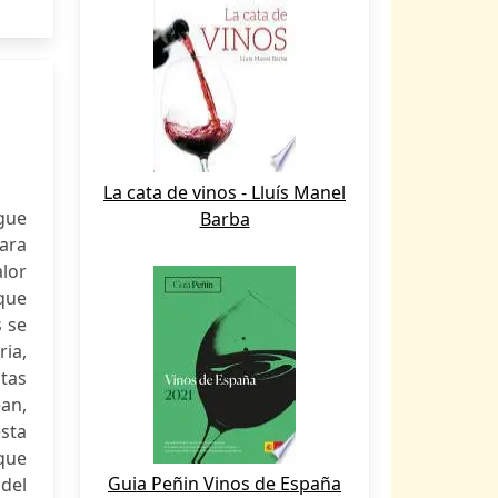
La cata de vinos - Lluís Manel
igue
Barba
ara
alor
 que
 se
ia,
tas
an,
esta
que
Guia Peñin Vinos de España
del