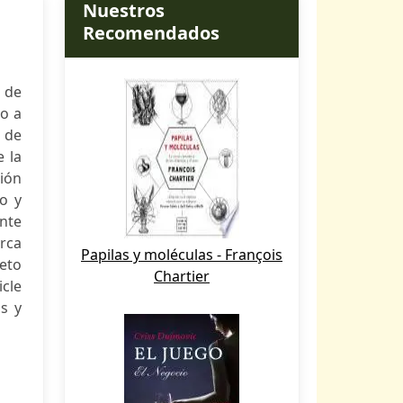
Nuestros
Recomendados
 de
do a
 de
e la
ción
o y
nte
rca
Papilas y moléculas - François
eto
Chartier
cle
s y