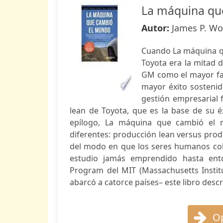
La máquina qu
Autor:
James P. Wo
Cuando La máquina qu
Toyota era la mitad 
GM como el mayor fab
mayor éxito sostenido
gestión empresarial f
lean de Toyota, que es la base de su 
epílogo, La máquina que cambió el 
diferentes: producción lean versus pro
del modo en que los seres humanos col
estudio jamás emprendido hasta ento
Program del MIT (Massachusetts Institu
abarcó a catorce países– este libro descr
Op