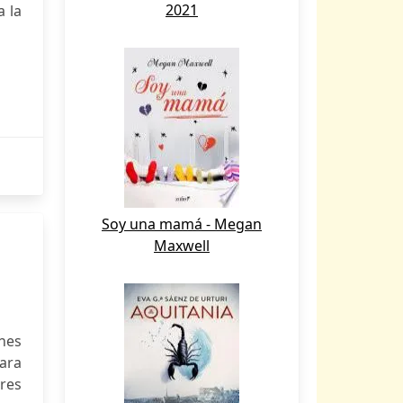
2021
 la
Soy una mamá - Megan
Maxwell
nes
para
ores