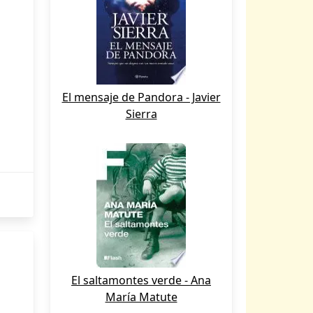
El mensaje de Pandora - Javier
Sierra
El saltamontes verde - Ana
María Matute