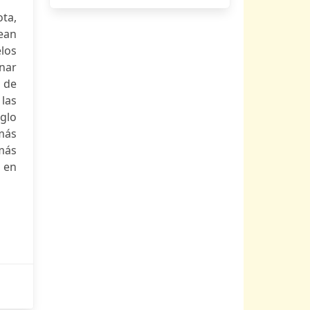
ta,
sean
los
nar
 de
 las
iglo
más
más
e en