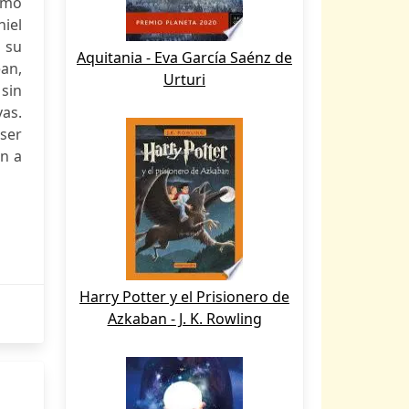
ómo
niel
 su
Aquitania - Eva García Saénz de
an,
Urturi
sin
vas.
 ser
n a
Harry Potter y el Prisionero de
Azkaban - J. K. Rowling