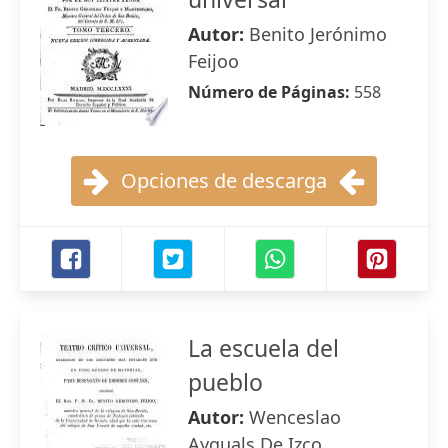
Autor:
Benito Jerónimo
Feijoo
Número de Páginas:
558
Opciones de descarga
La escuela del
pueblo
Autor:
Wenceslao
Ayguals De Izco