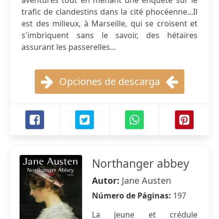
aventures tout en menant une enquête sur le
trafic de clandestins dans la cité phocéenne...Il
est des milieux, à Marseille, qui se croisent et
s'imbriquent sans le savoir, des hétaïres
assurant les passerelles...
Opciones de descarga
Northanger abbey
Autor:
Jane Austen
Número de Páginas:
197
La jeune et crédule