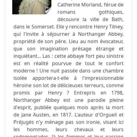
Catherine Morland, férue de
romans gothiques,
découvre la ville de Bath,
dans le Somerset. Elle y rencontre Henry Tilney,
qui l'invite à séjourner à Northanger Abbey,
propriété de son père. Lieu au nom évocateur,
que son imagination présage étrange et
inquiétant... Las : cette abbaye fort peu sinistre
est en réalité pourvue de tout le confort
moderne ! Une nuit passée dans une chambre
isolée apportera-t-elle à l'impressionnable
héroïne son lot de délicieuses terreurs, comme
promis par Henry ? Entrepris en 1798,
Northanger Abbey est une parodie pleine
d'esprit, publiée quelques mois après la mort
de Jane Austen, en 1817. L'auteur d'Orgueil et
Préjugés n'y ménage pas son ironie, visant ici
les hommes, leurs chevaux et leurs
rodomontades, là les femmes et leur passion