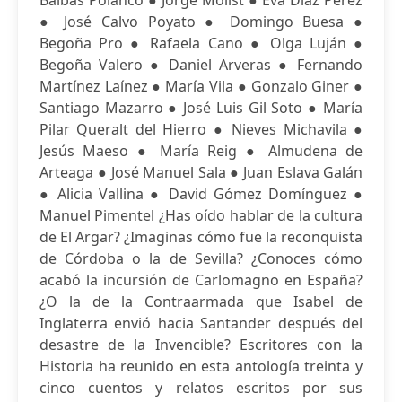
Balbás Polanco ● Jorge Molist ● Eva Díaz Pérez
● José Calvo Poyato ● Domingo Buesa ●
Begoña Pro ● Rafaela Cano ● Olga Luján ●
Begoña Valero ● Daniel Arveras ● Fernando
Martínez Laínez ● María Vila ● Gonzalo Giner ●
Santiago Mazarro ● José Luis Gil Soto ● María
Pilar Queralt del Hierro ● Nieves Michavila ●
Jesús Maeso ● María Reig ● Almudena de
Arteaga ● José Manuel Sala ● Juan Eslava Galán
● Alicia Vallina ● David Gómez Domínguez ●
Manuel Pimentel ¿Has oído hablar de la cultura
de El Argar? ¿Imaginas cómo fue la reconquista
de Córdoba o la de Sevilla? ¿Conoces cómo
acabó la incursión de Carlomagno en España?
¿O la de la Contraarmada que Isabel de
Inglaterra envió hacia Santander después del
desastre de la Invencible? Escritores con la
Historia ha reunido en esta antología treinta y
cinco cuentos y relatos escritos por sus