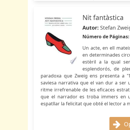
Nit fantàstica
Autor:
Stefan Zwei
Número de Páginas
Un acte, en ell mate
en determinades circum
estèril a la qual s
esplendorós, de ple
paradoxa que Zweig ens presenta a "Ni
saviesa narrativa que el van dur a ser 
ritme irrefrenable de les eficaces estr
que el narrador es troba immers en 
espatllar la felicitat que obté el lector a
Op