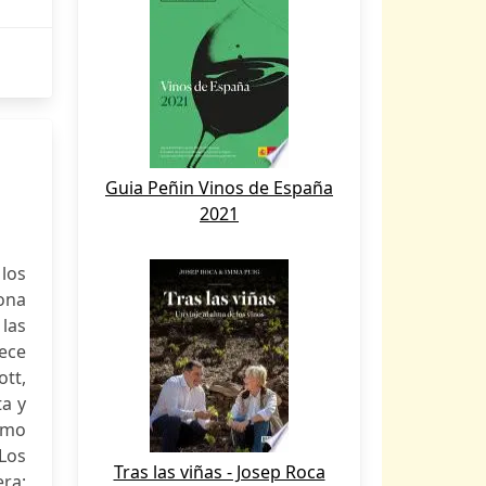
Guia Peñin Vinos de España
2021
 los
iona
las
rece
ott,
ta y
como
 Los
Tras las viñas - Josep Roca
ra;