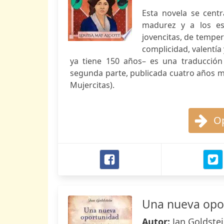
Esta novela se cent
madurez y a los es
jovencitas, de tempe
complicidad, valentía
ya tiene 150 años– es una traducción 
segunda parte, publicada cuatro años 
Mujercitas).
Op
Una nueva opo
Autor:
Jan Goldste