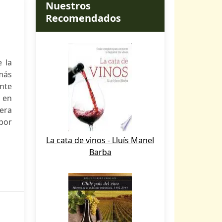
Nuestros
Recomendados
 la
 más
ante
o en
iera
 por
La cata de vinos - Lluís Manel
Barba