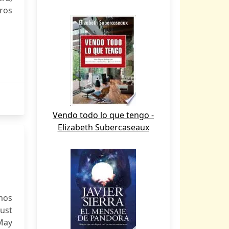
tros
Vendo todo lo que tengo -
Elizabeth Subercaseaux
amos
gust
May