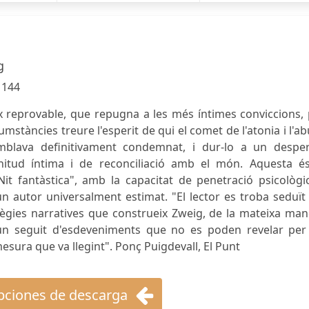
g
:
144
ix reprovable, que repugna a les més íntimes conviccions,
stàncies treure l'esperit de qui el comet de l'atonia i l'ab
emblava definitivament condemnat, i dur-lo a un desper
nitud íntima i de reconciliació amb el món. Aquesta és
t fantàstica", amb la capacitat de penetració psicològic
un autor universalment estimat. "El lector es troba seduït
atègies narratives que construeix Zweig, de la mateixa ma
un seguit d'esdeveniments que no es poden revelar per
 mesura que va llegint". Ponç Puigdevall, El Punt
ciones de descarga