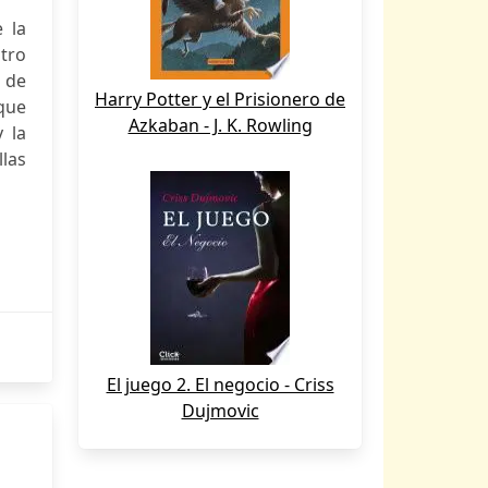
 la
tro
a de
Harry Potter y el Prisionero de
–que
Azkaban - J. K. Rowling
 la
las
El juego 2. El negocio - Criss
Dujmovic