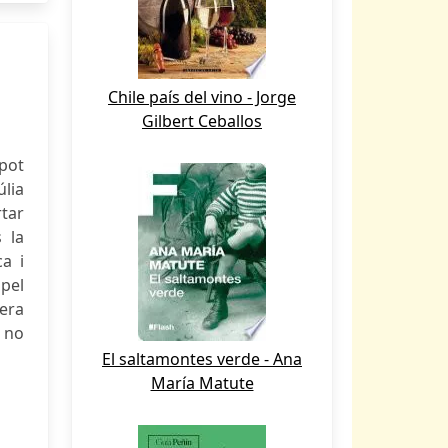
Chile país del vino - Jorge
Gilbert Ceballos
 pot
úlia
tar
 la
a i
 pel
nera
 no
El saltamontes verde - Ana
María Matute