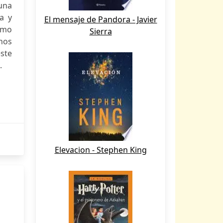
una
a y
El mensaje de Pandora - Javier
como
Sierra
chos
este
.
Elevacion - Stephen King