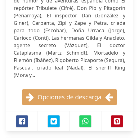
de humor y de aventuras española como El
repórter Tribulete (Cifré), Don Pío y Pitagorín
(Peñarroya), El inspector Dan (González y
Giner), Carpanta, Zipi y Zape y Petra, criada
para todo (Escobar), Doña Urraca (Jorge),
Carioco (Conti), Las hermanas Gilda y Anacleto,
agente secreto (Vázquez), El doctor
Cataplasma (Martz Schmidt), Mortadelo y
Filemón (Ibáñez), Rigoberto Picaporte (Segura),
Pascual, criado leal (Nadal), El sheriff King
(Mora y...
Opciones de descarga