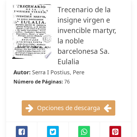
Trecenario de la
insigne virgen e
invencible martyr,
la noble
barcelonesa Sa.
Eulalia
Autor:
Serra I Postius, Pere
Número de Páginas:
76
Opciones de descarga