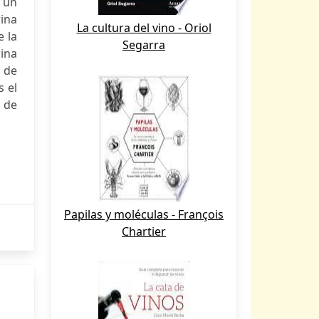
 un
rina
La cultura del vino - Oriol
 la
Segarra
rina
 de
 el
a de
Papilas y moléculas - François
Chartier