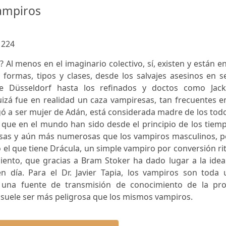
ampiros
:
224
? Al menos en el imaginario colectivo, sí, existen y están e
 formas, tipos y clases, desde los salvajes asesinos en s
 Düsseldorf hasta los refinados y doctos como Jack
uizá fue en realidad un caza vampiresas, tan frecuentes e
negó a ser mujer de Adán, está considerada madre de los tod
que en el mundo han sido desde el principio de los tiemp
as y aún más numerosas que los vampiros masculinos, p
l que tiene Drácula, un simple vampiro por conversión ri
ento, que gracias a Bram Stoker ha dado lugar a la idea
día. Para el Dr. Javier Tapia, los vampiros son toda 
, una fuente de transmisión de conocimiento de la pro
suele ser más peligrosa que los mismos vampiros.