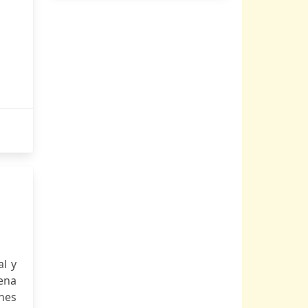
al y
ena
enes