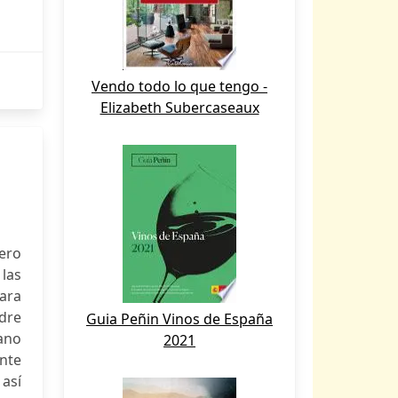
Vendo todo lo que tengo -
Elizabeth Subercaseaux
ero
 las
ara
adre
Guia Peñin Vinos de España
iano
2021
nte
así