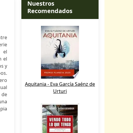
Nuestros
Recomendados
ntre
erie
 el
n el
os y
os.
ero
Aquitania - Eva García Saénz de
tual
Urturi
 de
una
pia