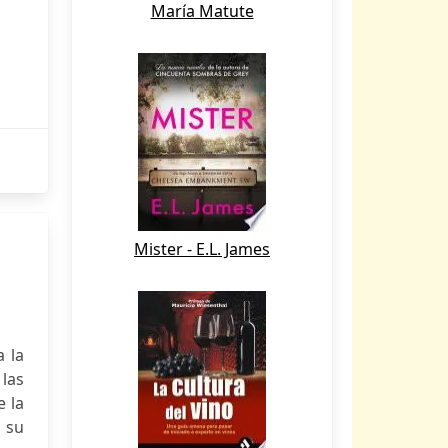
María Matute
Mister - E.L. James
 la
 las
e la
 su