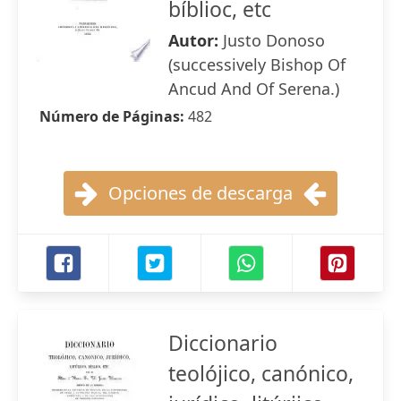
bíblioc, etc
Autor:
Justo Donoso
(successively Bishop Of
Ancud And Of Serena.)
Número de Páginas:
482
Opciones de descarga
Diccionario
teolójico, canónico,