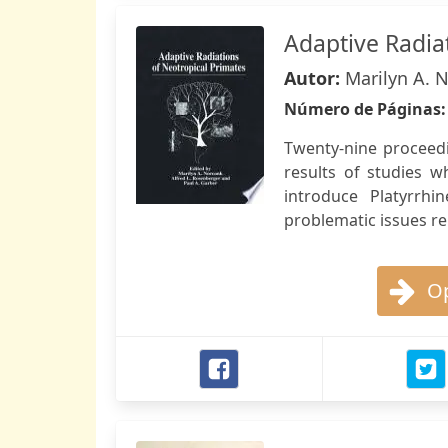
Adaptive Radia
Autor:
Marilyn A. N
Número de Páginas
Twenty-nine proceed
results of studies w
introduce Platyrrhi
problematic issues rel
Op