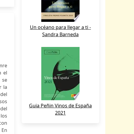
Un océano para llegar a ti -
Sandra Barneda
mre
 el
 se
r la
 del
sos
Guia Peñin Vinos de España
 del
2021
 los
 con
. En