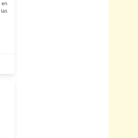
 en
las