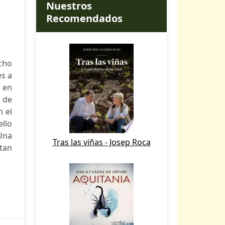
Nuestros
Recomendados
echo
s a
 en
d de
n el
ello
Una
Tras las viñas - Josep Roca
tan