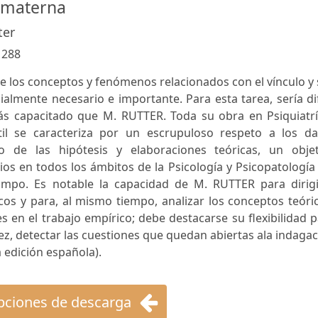
 materna
ter
:
288
de los conceptos y fenómenos relacionados con el vínculo y
ialmente necesario e importante. Para esta tarea, sería dif
ás capacitado que M. RUTTER. Toda su obra en Psiquiatrí
ntil se caracteriza por un escrupuloso respeto a los da
so de las hipótesis y elaboraciones teóricas, un objet
os en todos los ámbitos de la Psicología y Psicopatología
ampo. Es notable la capacidad de M. RUTTER para dirigi
os y para, al mismo tiempo, analizar los conceptos teóri
s en el trabajo empírico; debe destacarse su flexibilidad 
 vez, detectar las cuestiones que quedan abiertas ala indaga
a edición española).
ciones de descarga