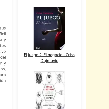
 sus
ícil
a y
tos
ivo
El juego 2. El negocio - Criss
 del
Dujmovic
r y
cos,
para
ción