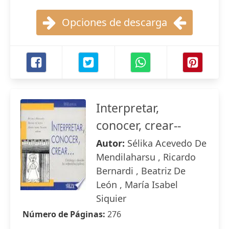
Opciones de descarga
Interpretar,
conocer, crear--
Autor:
Sélika Acevedo De
Mendilaharsu , Ricardo
Bernardi , Beatriz De
León , María Isabel
Siquier
Número de Páginas:
276