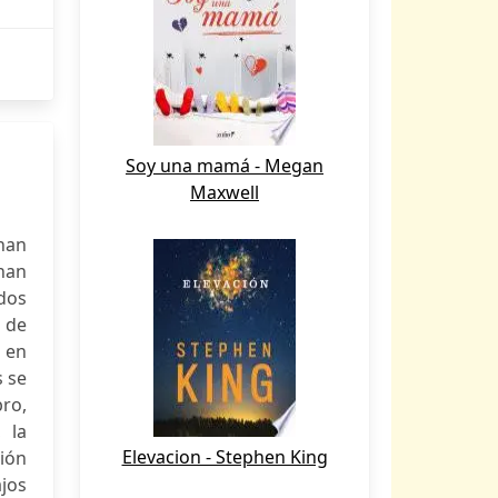
Soy una mamá - Megan
Maxwell
han
 han
idos
 de
 en
s se
ro,
 la
Elevacion - Stephen King
ción
ajos