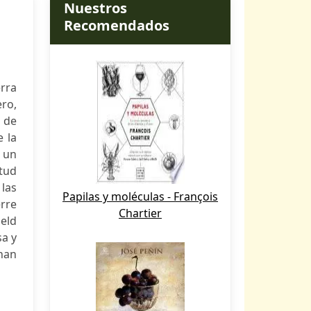
Nuestros
Recomendados
rra
ero,
e de
e la
, un
itud
las
Papilas y moléculas - François
erre
Chartier
ield
sa y
enan