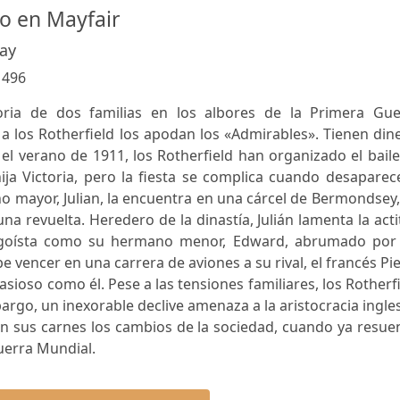
no en Mayfair
ay
:
496
oria de dos familias en los albores de la Primera Gue
a los Rotherfield los apodan los «Admirables». Tienen din
 el verano de 1911, los Rotherfield han organizado el bail
ija Victoria, pero la fiesta se complica cuando desaparec
 mayor, Julian, la encuentra en una cárcel de Bermondsey
a revuelta. Heredero de la dinastía, Julián lamenta la act
 egoísta como su hermano menor, Edward, abrumado por 
 vencer en una carrera de aviones a su rival, el francés Pi
asioso como él. Pese a las tensiones familiares, los Rotherf
argo, un inexorable declive amenaza a la aristocracia ingle
 en sus carnes los cambios de la sociedad, cuando ya resu
uerra Mundial.