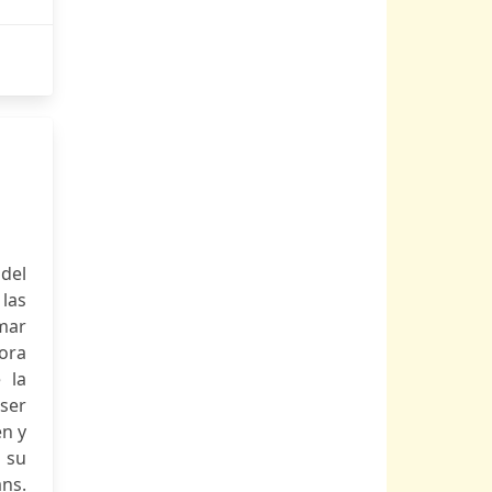
 del
 las
mar
hora
 la
ser
en y
 su
ans.