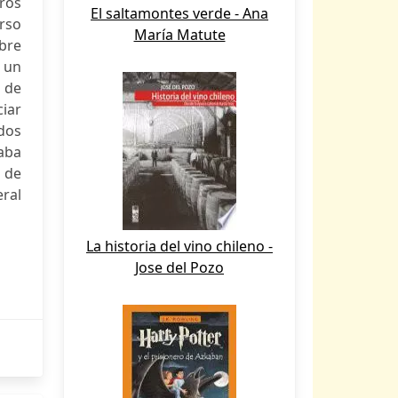
ros
El saltamontes verde - Ana
rso
María Matute
mbre
 un
 de
iar
ados
raba
a de
eral
La historia del vino chileno -
Jose del Pozo