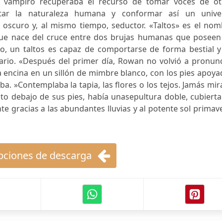
l vampiro recuperaba el recurso de tomar voces de ot
tar la naturaleza humana y conformar así un unive
, oscuro y, al mismo tiempo, seductor. «Taltos» es el no
que nace del cruce entre dos brujas humanas que poseen
, un taltos es capaz de comportarse de forma bestial y
ario. «Después del primer día, Rowan no volvió a pronunc
la encina en un sillón de mimbre blanco, con los pies apoy
ba. »Contemplaba la tapia, las flores o los tejos. Jamás mi
sto debajo de sus pies, había unasepultura doble, cubiert
e gracias a las abundantes lluvias y al potente sol primav
ciones de descarga