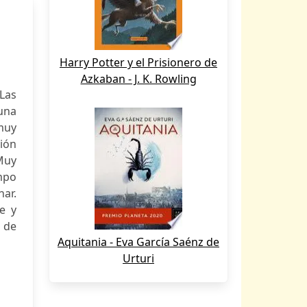
Harry Potter y el Prisionero de
Azkaban - J. K. Rowling
 Las
una
 muy
ción
Muy
mpo
ar.
e y
s de
Aquitania - Eva García Saénz de
Urturi