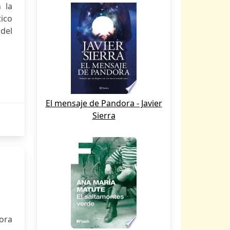
 la
tico
 del
El mensaje de Pandora - Javier
Sierra
tora