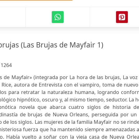
brujas (Las Brujas de Mayfair 1)
:
1264
as de Mayfair» (integrada por La hora de las brujas, La voz
e Rice, autora de Entrevista con el vampiro, toma de nuevo
os para retratar la naturaleza humana, logrando confor
lógico hipnótico, oscuro y, al mismo tiempo, seductor. La 
pnótica novela que abarca cuatro siglos de historia de
 dinastía de brujas de Nueva Orleans, perseguida por un 
 de los siglos. Las mujeres de la familia Mayfair no se rind
 misteriosa fuerza que ha mantenido siempre amenazadas a
do. Había vuelto a soñar con la vieja casa de Nueva Orle