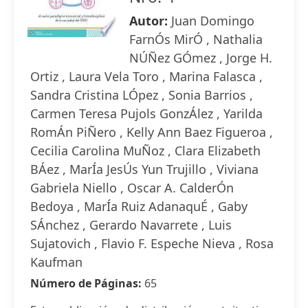
Autor:
Juan Domingo
FarnÓs MirÓ , Nathalia
NÚÑez GÓmez , Jorge H.
Ortiz , Laura Vela Toro , Marina Falasca ,
Sandra Cristina LÓpez , Sonia Barrios ,
Carmen Teresa Pujols GonzÁlez , Yarilda
RomÁn PiÑero , Kelly Ann Baez Figueroa ,
Cecilia Carolina MuÑoz , Clara Elizabeth
BÁez , MarÍa JesÚs Yun Trujillo , Viviana
Gabriela Niello , Oscar A. CalderÓn
Bedoya , MarÍa Ruiz AdanaquÉ , Gaby
SÁnchez , Gerardo Navarrete , Luis
Sujatovich , Flavio F. Espeche Nieva , Rosa
Kaufman
Número de Páginas:
65