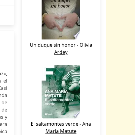
Un duque sin honor - Olivia
Ardey
oz»,
 el
asi
nda
s de
 de
es y
El saltamontes verde - Ana
era
María Matute
oica