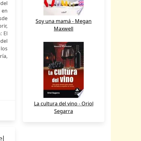
 del
s en
esde
Soy una mamá - Megan
rir,
Maxwell
: El
 del
 los
ría,
La cultura del vino - Oriol
Segarra
el