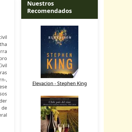
Nuestros
Recomendados
vil
tha
erra
ibro
vil
rras
rn-,
Elevacion - Stephen King
 ese
sos
der
e de
eral