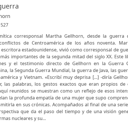
 guerra
horn
:
527
mítica corresponsal Martha Gellhorn, desde la guerra ci
conflictos de Centroamérica de los años noventa. Mar
y escritora estadounidense, vivió como corresponsal de gu
s más importantes de la segunda mitad del siglo XX. Este l
nes y el testimonio directo de Gellhorn en la Guerra Ci
hina, la Segunda Guerra Mundial, la guerra de Java, las gue
mérica y Vietnam. «Escribí muy deprisa [...] -diría Gellho
or, las palabras, los gestos exactos que eran propios de
aquí reunidos se muestran como un reflejo de esos inten
elan la profunda empatía de una mujer que supo compren
smitirla en sus crónicas. Acompañados al final de una seri
erspectiva que da el paso del tiempo y de una visión gen
rmas nucleares y su...