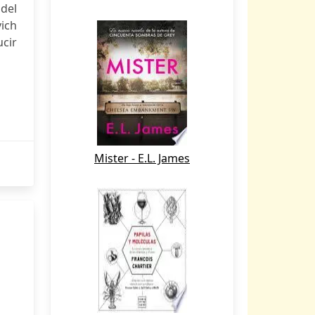
 del
vich
ucir
Mister - E.L. James