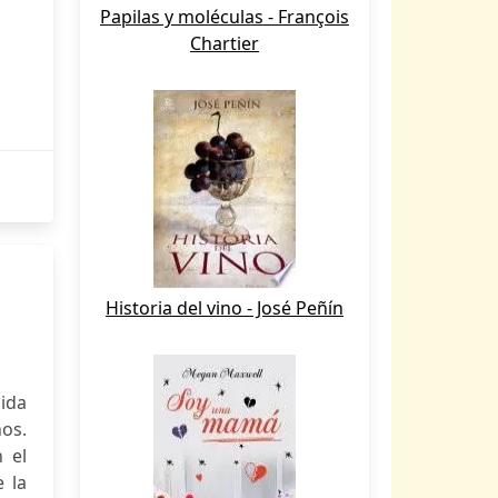
Papilas y moléculas - François
Chartier
Historia del vino - José Peñín
ida
ños.
 el
 la