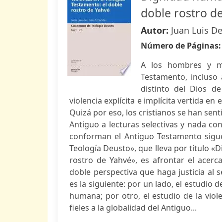
doble rostro d
Autor:
Juan Luis D
Número de Páginas
A los hombres y mu
Testamento, incluso 
distinto del Dios d
violencia explícita e implícita vertida e
Quizá por eso, los cristianos se han se
Antiguo a lecturas selectivas y nada conf
conforman el Antiguo Testamento sigue
Teología Deusto», que lleva por título «
rostro de Yahvé», es afrontar el acerc
doble perspectiva que haga justicia al 
es la siguiente: por un lado, el estudio
humana; por otro, el estudio de la vio
fieles a la globalidad del Antiguo...