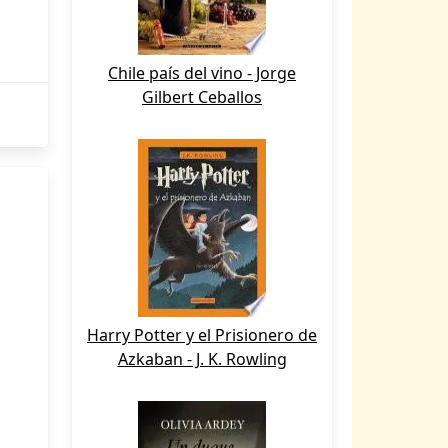
Chile país del vino - Jorge
Gilbert Ceballos
Harry Potter y el Prisionero de
Azkaban - J. K. Rowling