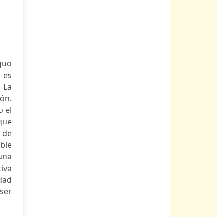
guo
 es
 La
ión.
o el
 que
 de
oble
una
tiva
idad
ser