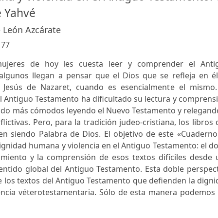
e Yahvé
e León Azcárate
:
77
jeres de hoy les cuesta leer y comprender el Anti
algunos llegan a pensar que el Dios que se refleja en él
e Jesús de Nazaret, cuando es esencialmente el mismo.
n el Antiguo Testamento ha dificultado su lectura y comprens
ntido más cómodos leyendo el Nuevo Testamento y relegand
lictivas. Pero, para la tradición judeo-cristiana, los libros
n siendo Palabra de Dios. El objetivo de este «Cuaderno
Dignidad humana y violencia en el Antiguo Testamento: el d
amiento y la comprensión de esos textos difíciles desde 
sentido global del Antiguo Testamento. Esta doble perspec
 de los textos del Antiguo Testamento que defienden la dign
lencia véterotestamentaria. Sólo de esta manera podemos 