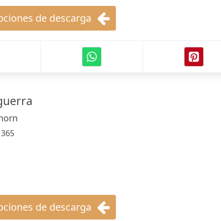
ciones de descarga
 guerra
horn
:
365
ciones de descarga