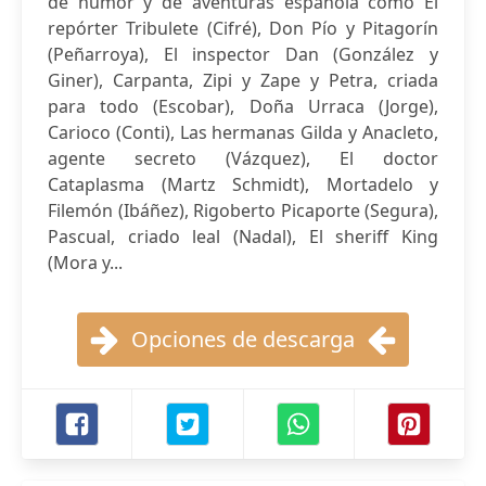
de humor y de aventuras española como El
repórter Tribulete (Cifré), Don Pío y Pitagorín
(Peñarroya), El inspector Dan (González y
Giner), Carpanta, Zipi y Zape y Petra, criada
para todo (Escobar), Doña Urraca (Jorge),
Carioco (Conti), Las hermanas Gilda y Anacleto,
agente secreto (Vázquez), El doctor
Cataplasma (Martz Schmidt), Mortadelo y
Filemón (Ibáñez), Rigoberto Picaporte (Segura),
Pascual, criado leal (Nadal), El sheriff King
(Mora y...
Opciones de descarga