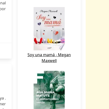
nal
por
Soy una mamá - Megan
Maxwell
ya .
mer