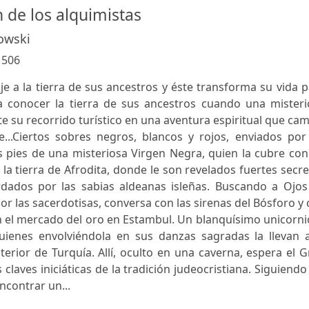
 de los alquimistas
owski
:
506
e a la tierra de sus ancestros y éste transforma su vida 
 a conocer la tierra de sus ancestros cuando una misteri
te su recorrido turístico en una aventura espiritual que ca
...Ciertos sobres negros, blancos y rojos, enviados por
s pies de una misteriosa Virgen Negra, quien la cubre co
 la tierra de Afrodita, donde le son revelados fuertes secr
dados por las sabias aldeanas isleñas. Buscando a Ojos
r las sacerdotisas, conversa con las sirenas del Bósforo y
 el mercado del oro en Estambul. Un blanquísimo unicorni
ienes envolviéndola en sus danzas sagradas la llevan a
terior de Turquía. Allí, oculto en una caverna, espera el 
claves iniciáticas de la tradición judeocristiana. Siguiendo
ncontrar un...