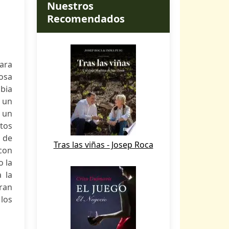
Nuestros
Recomendados
para
osa
mbia
 un
n un
etos
 de
Tras las viñas - Josep Roca
 con
o la
 la
Gran
 los