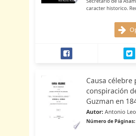
Secretario de la Asam
caracter historico. Re
Op
Causa célebre 
conspiración de
Guzman en 18
Autor:
Antonio Le
Número de Páginas