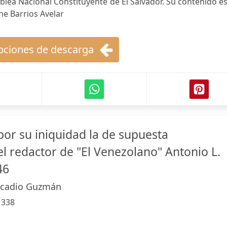
blea Nacional Constituyente de El Salvador. Su contenido e
ne Barrios Avelar
ciones de descarga
por su iniquidad la de supuesta
l redactor de "El Venezolano" Antonio L.
46
ocadio Guzmán
:
338