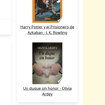
Harry Potter y el Prisionero de
Azkaban - J. K. Rowling
Un duque sin honor - Olivia
Ardey