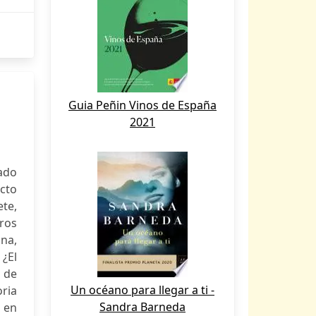
Guia Peñin Vinos de España
2021
tado
ecto
ete,
ros
una,
 ¿El
o de
Un océano para llegar a ti -
oria
Sandra Barneda
 en