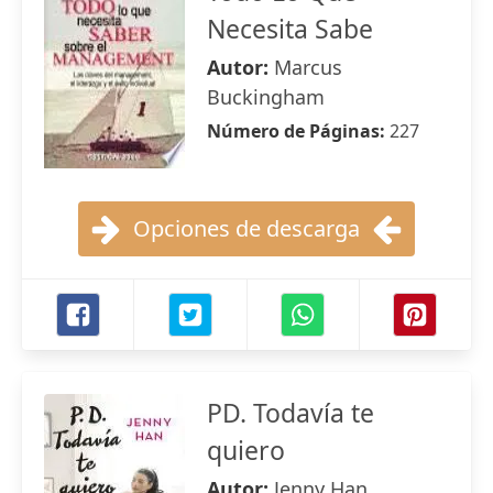
Necesita Sabe
Autor:
Marcus
Buckingham
Número de Páginas:
227
Opciones de descarga
PD. Todavía te
quiero
Autor:
Jenny Han