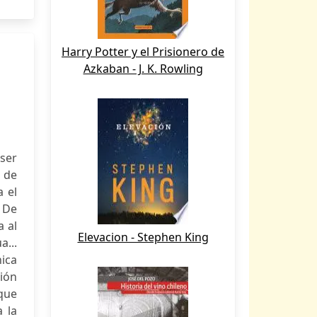
Harry Potter y el Prisionero de
Azkaban - J. K. Rowling
ser
 de
a el
 De
a al
Elevacion - Stephen King
a...
ica
sión
 que
a la