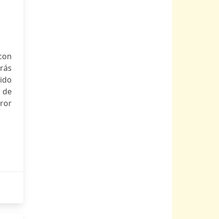
con
rás
ido
a de
rror