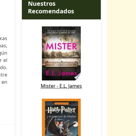
Nuestros
Recomendados
kas
uas,
gún
r el
ado.
tre
n en
Mister - E.L. James