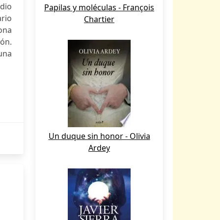
edio
Papilas y moléculas - François
ario
Chartier
sona
ión.
una
Un duque sin honor - Olivia
Ardey