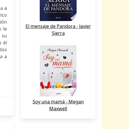
ra a
ico
ción
El mensaje de Pandora - Javier
y le
Sierra
 su
 él
dos
a a
Soy una mamá - Megan
Maxwell