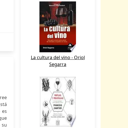
La cultura del vino - Oriol
Segarra
ree
stá
 es
que
e su