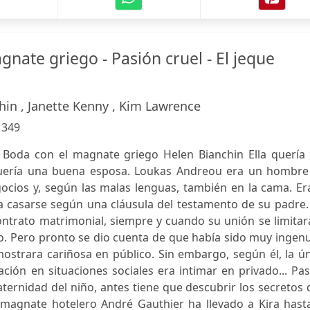
nate griego - Pasión cruel - El jeque
hin , Janette Kenny , Kim Lawrence
:
349
Boda con el magnate griego Helen Bianchin Ella quería 
 quería una buena esposa. Loukas Andreou era un hombre
gocios y, según las malas lenguas, también en la cama. Er
a casarse según una cláusula del testamento de su padre.
ontrato matrimonial, siempre y cuando su unión se limitar
do. Pero pronto se dio cuenta de que había sido muy ingenu
strara cariñosa en público. Sin embargo, según él, la ún
ación en situaciones sociales era intimar en privado... Pa
aternidad del niño, antes tiene que descubrir los secretos
o magnate hotelero André Gauthier ha llevado a Kira hast