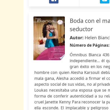
Boda con el mag
seductor
Autor:
Helen Bianc
Número de Páginas
Ómnibus Bianca 436 
independiente... él
gran éxito en los ne
hombre con quien Alesha Karsouli debí
mala gana, Alesha accedió a firmar el c
aspecto social de sus vidas, no al priva
Loukas necesitaba una esposa que se mo
forma de conferir autenticidad a su rel
cruel Janette Kenny Para reconocer la p
ella esconde. El implacable y peligros