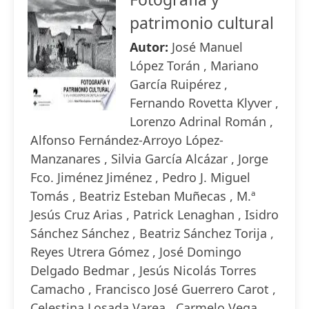
patrimonio cultural
Autor:
José Manuel
López Torán , Mariano
García Ruipérez ,
Fernando Rovetta Klyver ,
Lorenzo Adrinal Román ,
Alfonso Fernández-Arroyo López-
Manzanares , Silvia García Alcázar , Jorge
Fco. Jiménez Jiménez , Pedro J. Miguel
Tomás , Beatriz Esteban Muñecas , M.ª
Jesús Cruz Arias , Patrick Lenaghan , Isidro
Sánchez Sánchez , Beatriz Sánchez Torija ,
Reyes Utrera Gómez , José Domingo
Delgado Bedmar , Jesús Nicolás Torres
Camacho , Francisco José Guerrero Carot ,
Celestina Losada Varea , Carmelo Vega ,