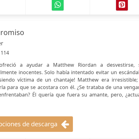
promiso
er
:
114
freció a ayudar a Matthew Riordan a desvestirse, 
lmente inocentes. Solo había intentado evitar un escándal
iendo víctima de un chantaje! Matthew era irresistible;
rla para que se acostara con él. ¿Se trataba de una veng
s enfrentaban? Él quería que fuera su amante, pero, ¿act
ciones de descarga