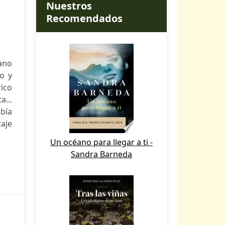
Nuestros
Recomendados
cano
o y
ico
a...
abía
taje
Un océano para llegar a ti -
Sandra Barneda