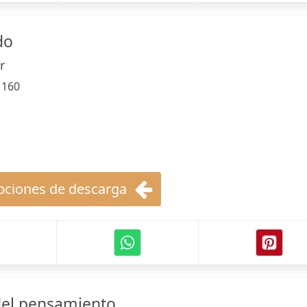
do
r
:
160
ciones de descarga
del pensamiento