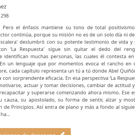
nez
:
298
. Pero el énfasis mantiene su tono de total positivismo.
ctor continúa, porque su misión no es de un solo día ni d
a Escalera' deslumbró con su potente testimonio de vida y
con ‘La Respuesta' sigue sin quitar el dedo del reng
 identifican muchas personas, las cuales él contesta en
a. En un lenguaje que por momentos evoca el rancho en 
bre, cada capítulo representa un tú a tú donde Abel Quiñ
a con sorprendente eficacia. En esa perspectiva ‘La Respue
motivarse, actuar y tomar decisiones, cambiar de actitud 
s, recapacitar y superarse comenzando ahora mismo. Ese e
 causa, su apostolado, su forma de sentir, alzar y most
n de Principios. Así entra de plano y más a fondo al sigui
ha...