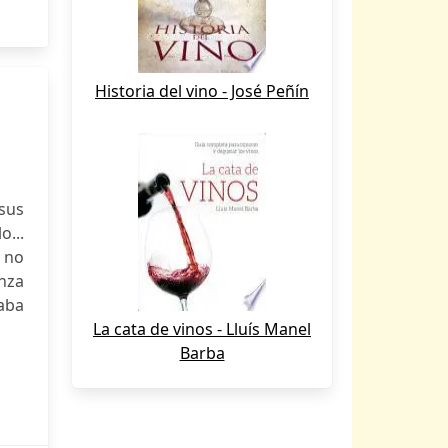
Historia del vino - José Peñín
sus
o...
 no
anza
uaba
La cata de vinos - Lluís Manel
Barba