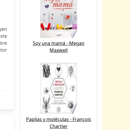
yen
Este
bre
Soy una mamá - Megan
itor
Maxwell
Papilas y moléculas - François
Chartier