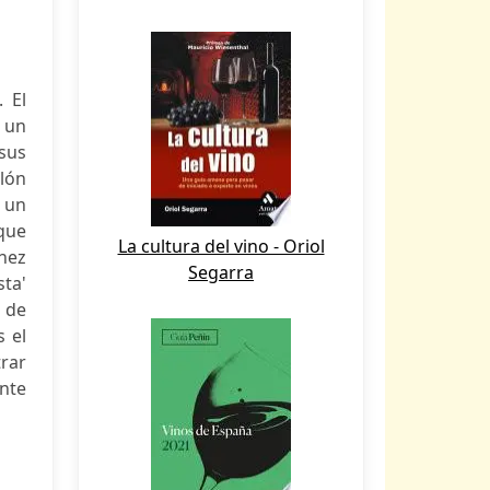
 El
e un
 sus
lón
 un
que
La cultura del vino - Oriol
ónez
Segarra
sta'
y de
s el
rar
ente