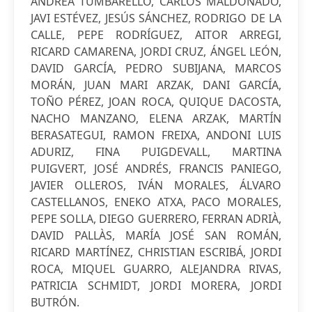
ANDREA TUMBARELLO, CARLOS MALDONADO,
JAVI ESTÉVEZ, JESÚS SÁNCHEZ, RODRIGO DE LA
CALLE, PEPE RODRÍGUEZ, AITOR ARREGI,
RICARD CAMARENA, JORDI CRUZ, ÁNGEL LEÓN,
DAVID GARCÍA, PEDRO SUBIJANA, MARCOS
MORÁN, JUAN MARI ARZAK, DANI GARCÍA,
TOÑO PÉREZ, JOAN ROCA, QUIQUE DACOSTA,
NACHO MANZANO, ELENA ARZAK, MARTÍN
BERASATEGUI, RAMON FREIXA, ANDONI LUIS
ADURIZ, FINA PUIGDEVALL, MARTINA
PUIGVERT, JOSÉ ANDRÉS, FRANCIS PANIEGO,
JAVIER OLLEROS, IVÁN MORALES, ÁLVARO
CASTELLANOS, ENEKO ATXA, PACO MORALES,
PEPE SOLLA, DIEGO GUERRERO, FERRAN ADRIÀ,
DAVID PALLÀS, MARÍA JOSÉ SAN ROMÁN,
RICARD MARTÍNEZ, CHRISTIAN ESCRIBÁ, JORDI
ROCA, MIQUEL GUARRO, ALEJANDRA RIVAS,
PATRICIA SCHMIDT, JORDI MORERA, JORDI
BUTRÓN.