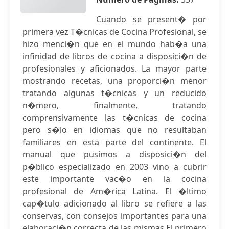
Cuando se present� por
primera vez T�cnicas de Cocina Profesional, se
hizo menci�n que en el mundo hab�a una
infinidad de libros de cocina a disposici�n de
profesionales y aficionados. La mayor parte
mostrando recetas, una proporci�n menor
tratando algunas t�cnicas y un reducido
n�mero, finalmente, tratando
comprensivamente las t�cnicas de cocina
pero s�lo en idiomas que no resultaban
familiares en esta parte del continente. El
manual que pusimos a disposici�n del
p�blico especializado en 2003 vino a cubrir
este importante vac�o en la cocina
profesional de Am�rica Latina. El �ltimo
cap�tulo adicionado al libro se refiere a las
conservas, con consejos importantes para una
elaboraci�n correcta de las mismas.El primero