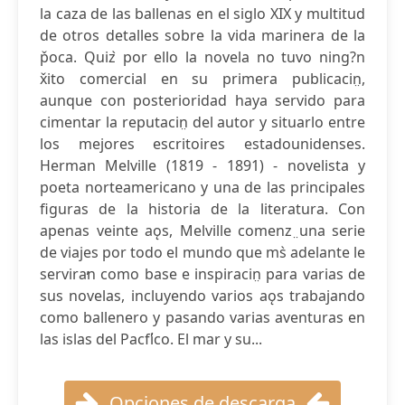
la caza de las ballenas en el siglo XIX y multitud
de otros detalles sobre la vida marinera de la
p̌oca. Quiz ̀por ello la novela no tuvo ning?n
x̌ito comercial en su primera publicacin̤,
aunque con posterioridad haya servido para
cimentar la reputacin̤ del autor y situarlo entre
los mejores escritoires estadounidenses.
Herman Melville (1819 - 1891) - novelista y
poeta norteamericano y una de las principales
figuras de la historia de la literatura. Con
apenas veinte aǫs, Melville comenz ̤una serie
de viajes por todo el mundo que ms̀ adelante le
servira̕n como base e inspiracin̤ para varias de
sus novelas, incluyendo varios aǫs trabajando
como ballenero y pasando varias aventuras en
las islas del Pacf̕ico. El mar y su...
Opciones de descarga