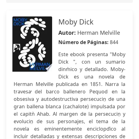
Moby Dick
Autor:
Herman Melville
Número de Páginas:
844
Este ebook presenta "Moby
Dick ", con un sumario
dinm̀ico y detallado. Moby-
Dick es una novela de
Herman Melville publicada en 1851. Narra la
travesa̕ del barco ballenero Pequod en la
obsesiva y autodestructiva persecucin̤ de una
gran ballena blanca (cachalote) impulsada por
el capitǹ Ahab. Al margen de la persecucin̤ y
evolucin̤ de sus personajes, el tema de la
novela es eminentemente enciclopďico al
incluir detalladas y extensas descripciones de