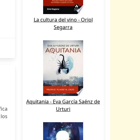
La cultura del vino - Oriol
Segarra
Aquitania - Eva García Saénz de
fica
Urturi
los