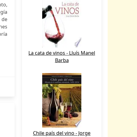
nto,
gía
s de
ones
oría
La cata de vinos - Lluís Manel
Barba
Chile país del vino - Jorge