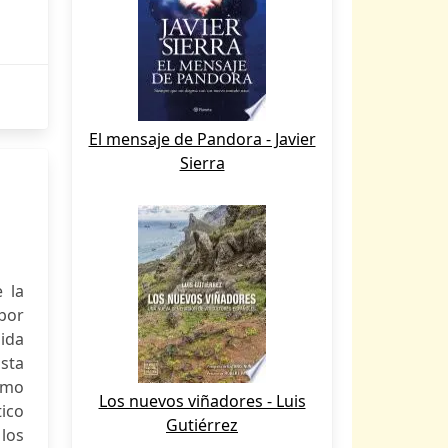
El mensaje de Pandora - Javier
Sierra
 la
por
ida
sta
omo
Los nuevos viñadores - Luis
ico
Gutiérrez
los