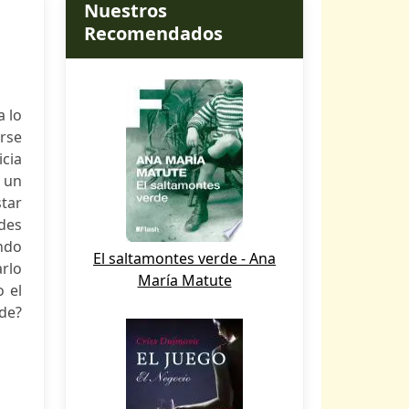
Nuestros
Recomendados
a lo
arse
icia
 un
star
des
endo
El saltamontes verde - Ana
arlo
María Matute
o el
de?