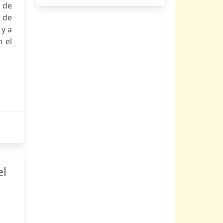
s de
n de
 y a
n el
el