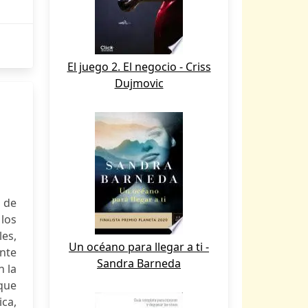
El juego 2. El negocio - Criss
Dujmovic
z de
 los
es,
Un océano para llegar a ti -
ante
Sandra Barneda
n la
que
ca,