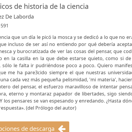
icos de historia de la ciencia
ez De Laborda
:
591
encia que un día le picó la mosca y se dedicó a lo que no er
que incluso de ser así no entiendo por qué debería acept
esca y burocratizada de ver las cosas del pensar, que cod
 en la casilla en la que debe estarse quieto, como si de
e, sólo le falta ir pudriéndose poco a poco. Quiero manife
que me ha pare3cido siempre el que nuestras universida
 una cada vez más pequeña pelismidad, 'mi materia', haci
ntero del pensar, el esfuerzo maravilloso de intentar pens
hora, eterno y montaraz papador de libertades, sigo siend
 Y los pensares se van espesando y enredando. ¿Hasta dón
respuesta». (del Prólogo del autor)
ciones de descarga