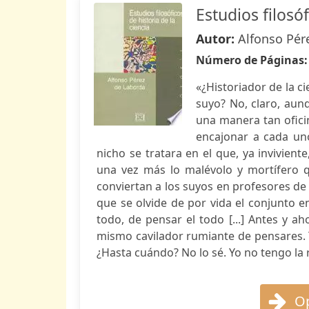
Estudios filosóf
Autor:
Alfonso Pér
Número de Páginas
«¿Historiador de la ci
suyo? No, claro, aun
una manera tan oficin
encajonar a cada uno
nicho se tratara en el que, ya invivient
una vez más lo malévolo y mortífero 
conviertan a los suyos en profesores de
que se olvide de por vida el conjunto e
todo, de pensar el todo [...] Antes y a
mismo cavilador rumiante de pensares.
¿Hasta cuándo? No lo sé. Yo no tengo la 
Op