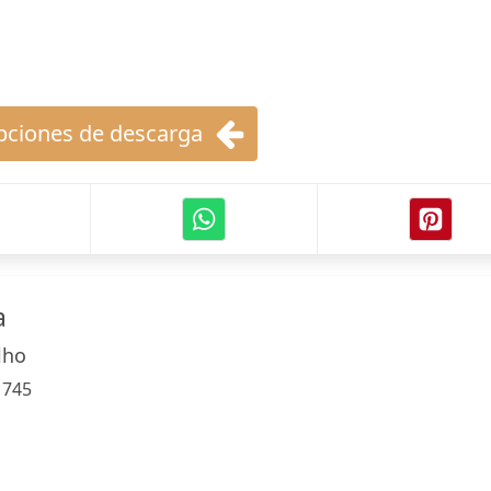
ciones de descarga
a
lho
:
745