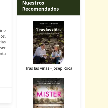
Nuestros
Recomendados
mino
os,
cias
ser
anta
Tras las viñas - Josep Roca