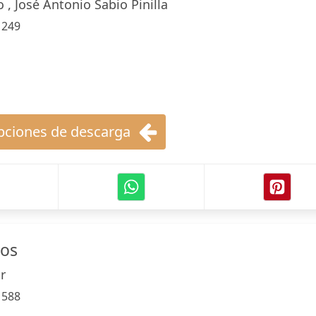
o , José Antonio Sabio Pinilla
:
249
ciones de descarga
ios
r
:
588