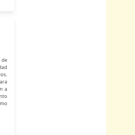
 de
dad
os.
para
an a
nto
como