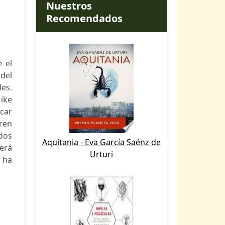
Nuestros
Recomendados
 el
del
es.
ike
car
fren
odos
Aquitania - Eva García Saénz de
erá
Urturi
e ha