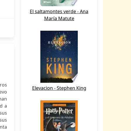
El saltamontes verde - Ana
María Matute
eros
Elevacion - Stephen King
uevo
man
ad a
sus
 sus
enta