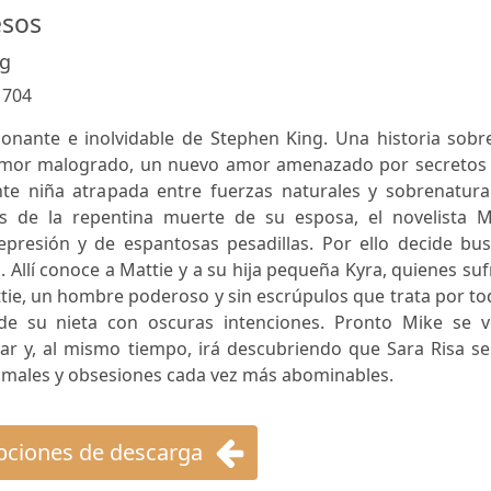
esos
ng
:
704
nante e inolvidable de Stephen King. Una historia sobre
amor malogrado, un nuevo amor amenazado por secretos 
te niña atrapada entre fuerzas naturales y sobrenatural
 de la repentina muerte de su esposa, el novelista M
presión y de espantosas pesadillas. Por ello decide bus
. Allí conoce a Mattie y a su hija pequeña Kyra, quienes su
tie, un hombre poderoso y sin escrúpulos que trata por t
de su nieta con oscuras intenciones. Pronto Mike se v
iar y, al mismo tiempo, irá descubriendo que Sara Risa s
asmales y obsesiones cada vez más abominables.
ciones de descarga