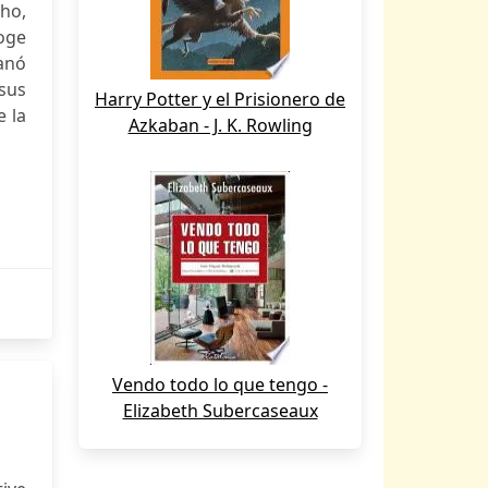
cho,
coge
ganó
sus
Harry Potter y el Prisionero de
e la
Azkaban - J. K. Rowling
Vendo todo lo que tengo -
Elizabeth Subercaseaux