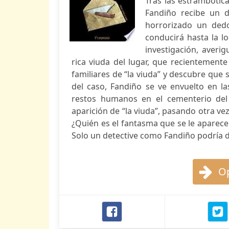
Tras las estrambótica
Fandiño recibe un d
horrorizado un ded
conducirá hasta la l
investigación, averi
rica viuda del lugar, que recientement
familiares de “la viuda” y descubre que 
del caso, Fandiño se ve envuelto en l
restos humanos en el cementerio del 
aparición de “la viuda”, pasando otra ve
¿Quién es el fantasma que se le aparece 
Solo un detective como Fandiño podría d
Op