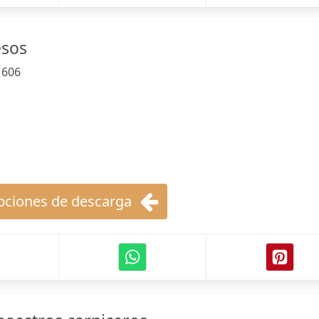
esos
:
606
ciones de descarga