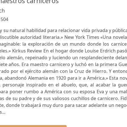
maestros carniceros
ch
:
504
 su natural habilidad para relacionar vida privada y pública
iscutible autoridad literaria.» New York Times «Una novel
maginable: la exploración de un mundo donde los carnice
les.» Kirkus Review En el hogar donde Louise Erdrich pas
elo alemán, repeinado y luciendo un resplandeciente delan
siete años. Era maestro carnicero y luchó en la primera Gu
rado por el ejército alemán con la Cruz de Hierro. Y enton
a, abandonó Alemania en 1920 para ir a América.» Esta no
, personaje inspirado en el abuelo, que, al acabar la gue
para poner rumbo a América con su esposa Eva y una mal
 de su padre y de sus valiosos cuchillos de carnicero. Fid
te, donde trabajará muy duro para sacar adelante un nego
...