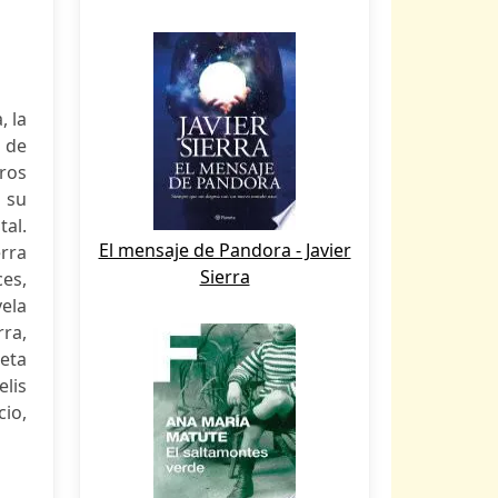
, la
a de
ros
ó su
tal.
El mensaje de Pandora - Javier
erra
Sierra
ces,
vela
rra,
eta
elis
cio,