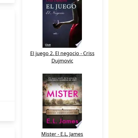
El juego 2. El negocio - Criss
Dujmovic
Mister - E.L. James