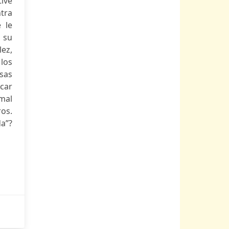
tive
tra
 le
 su
ez,
 los
isas
car
mal
ros.
da”?