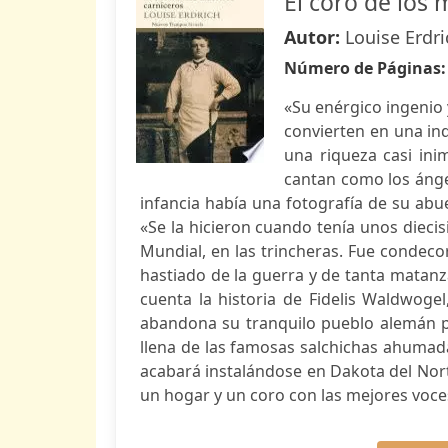
El coro de los 
Autor:
Louise Erdri
Número de Páginas
«Su enérgico ingenio y
convierten en una ind
una riqueza casi ini
cantan como los ánge
infancia había una fotografía de su abu
«Se la hicieron cuando tenía unos dieci
Mundial, en las trincheras. Fue condeco
hastiado de la guerra y de tanta matanz
cuenta la historia de Fidelis Waldwogel
abandona su tranquilo pueblo alemán 
llena de las famosas salchichas ahumadas
acabará instalándose en Dakota del Nor
un hogar y un coro con las mejores voces