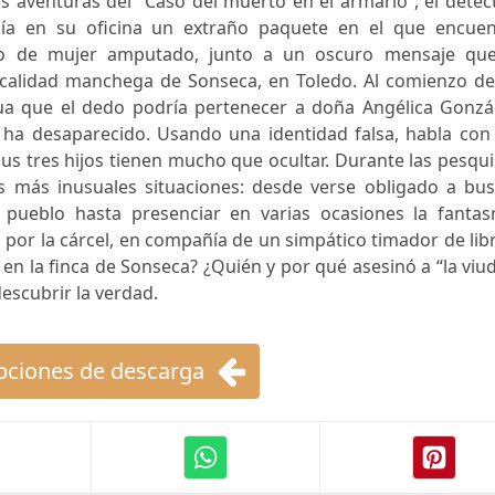
s aventuras del “Caso del muerto en el armario”, el detec
ía en su oficina un extraño paquete en el que encuen
o de mujer amputado, junto a un oscuro mensaje que
ocalidad manchega de Sonseca, en Toledo. Al comienzo de
gua que el dedo podría pertenecer a doña Angélica Gonzál
e ha desaparecido. Usando una identidad falsa, habla con
sus tres hijos tienen mucho que ocultar. Durante las pesqu
as más inusuales situaciones: desde verse obligado a bus
pueblo hasta presenciar en varias ocasiones la fantas
z por la cárcel, en compañía de un simpático timador de lib
en la finca de Sonseca? ¿Quién y por qué asesinó a “la viu
escubrir la verdad.
ciones de descarga