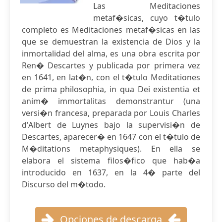
Las Meditaciones
metaf�sicas, cuyo t�tulo
completo es Meditaciones metaf�sicas en las
que se demuestran la existencia de Dios y la
inmortalidad del alma, es una obra escrita por
Ren� Descartes y publicada por primera vez
en 1641, en lat�n, con el t�tulo Meditationes
de prima philosophia, in qua Dei existentia et
anim� immortalitas demonstrantur (una
versi�n francesa, preparada por Louis Charles
d'Albert de Luynes bajo la supervisi�n de
Descartes, aparecer� en 1647 con el t�tulo de
M�ditations metaphysiques). En ella se
elabora el sistema filos�fico que hab�a
introducido en 1637, en la 4� parte del
Discurso del m�todo.
Opciones de descarga