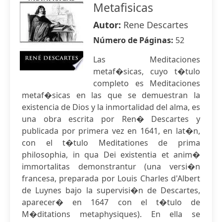
Metafisicas
Autor:
Rene Descartes
Número de Páginas:
52
Las Meditaciones
metaf�sicas, cuyo t�tulo
completo es Meditaciones
metaf�sicas en las que se demuestran la
existencia de Dios y la inmortalidad del alma, es
una obra escrita por Ren� Descartes y
publicada por primera vez en 1641, en lat�n,
con el t�tulo Meditationes de prima
philosophia, in qua Dei existentia et anim�
immortalitas demonstrantur (una versi�n
francesa, preparada por Louis Charles d'Albert
de Luynes bajo la supervisi�n de Descartes,
aparecer� en 1647 con el t�tulo de
M�ditations metaphysiques). En ella se