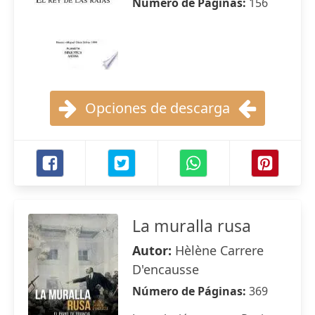
Número de Páginas:
156
Opciones de descarga
La muralla rusa
Autor:
Hèlène Carrere
D'encausse
Número de Páginas:
369