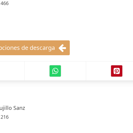
:
466
ciones de descarga
jillo Sanz
:
216