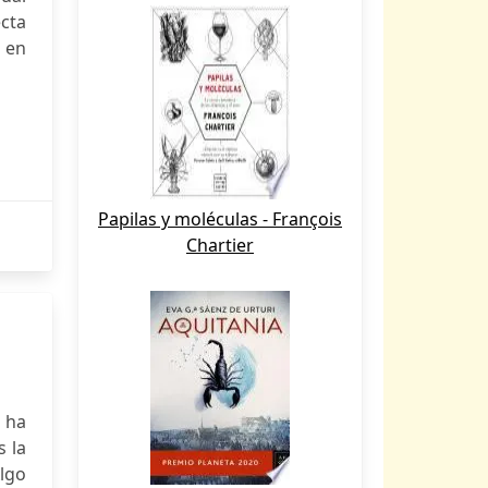
ecta
s en
Papilas y moléculas - François
Chartier
a ha
s la
Algo