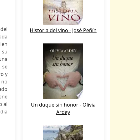
 del
Historia del vino - José Peñín
rada
elen
e su
una
e se
ro y
o no
cado
ene
o al
Un duque sin honor - Olivia
dia
Ardey