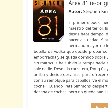
Área 81 (e-orig
Autor:
Stephen Ki
El primer e-book inéd
maestro del terror. J
desde hace tiempo, do
hacer a su edad. Y h
hermano mayor no le
botella de vodka que decide probar sol
emborracha y se queda dormido sobre un
sin matrícula ha subido la rampa hacia 
sale nadie. Desde la carretera, Doug Cla
arriba y decide desviarse para ofrecer
con su remolque para caballos. Ve el mó
coche... Cuando Pete Simmons despierta
docena de coches, pero no queda nadie vi