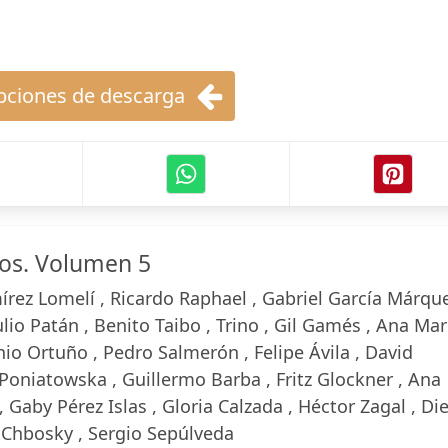
ciones de descarga
ros. Volumen 5
rez Lomelí , Ricardo Raphael , Gabriel García Márque
ulio Patán , Benito Taibo , Trino , Gil Gamés , Ana Mar
o Ortuño , Pedro Salmerón , Felipe Ávila , David
 Poniatowska , Guillermo Barba , Fritz Glockner , Ana
 Gaby Pérez Islas , Gloria Calzada , Héctor Zagal , Di
 Chbosky , Sergio Sepúlveda