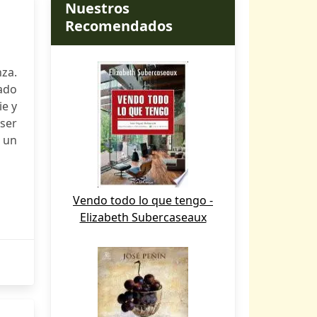
Nuestros
Recomendados
nza.
ado
ie y
ser
r un
Vendo todo lo que tengo -
Elizabeth Subercaseaux