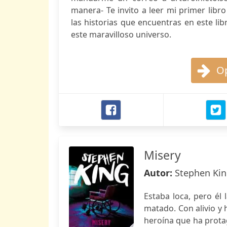
manera- Te invito a leer mi primer libr
las historias que encuentras en este li
este maravilloso universo.
Op
Misery
Autor:
Stephen Ki
Estaba loca, pero él
matado. Con alivio y 
heroína que ha protag