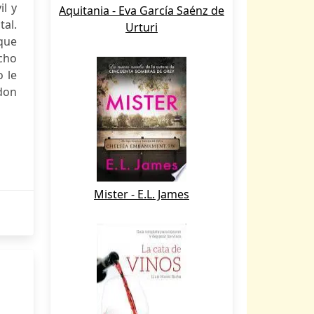
il y
Aquitania - Eva García Saénz de
tal.
Urturi
 que
cho
 le
ldon
Mister - E.L. James