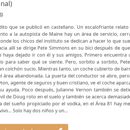
inal)
ng
ito que se publicó en castellano. Un escalofriante relato
unto a la autopista de Maine hay un área de servicio, cer
nde los chicos del instituto se dedican a hacer lo que su
acia allí se dirige Pete Simmons en su bici después de qu
 haya dejado ir con él y sus amigos. Primero encuentra 
o para saber qué se siente. Pero, sorbito a sorbito, Pet
 colchón sucio. Mientras tanto, un coche cubierto de bar
el área abandonada. La puerta del conductor se abre, per
yton, agente de seguros y buen cristiano, ve el coche apar
 su ayuda. Poco después, Julianne Vernon también se deti
vil de Doug roto en el suelo y también se acerca demasiad
 del sueño propiciado por el vodka, en el Área 81 hay me
vo... Solo hay dos niños y un...