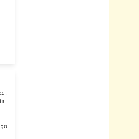
z ,
ía
ego