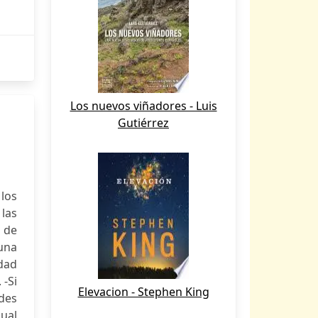
Los nuevos viñadores - Luis
Gutiérrez
los
 las
 de
una
idad
 -Si
Elevacion - Stephen King
des
ual