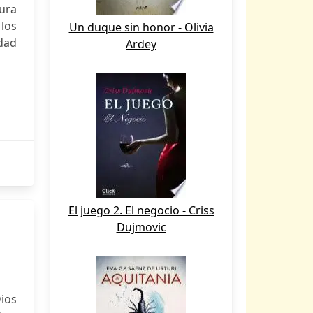
tura
 los
Un duque sin honor - Olivia
idad
Ardey
El juego 2. El negocio - Criss
Dujmovic
Dios