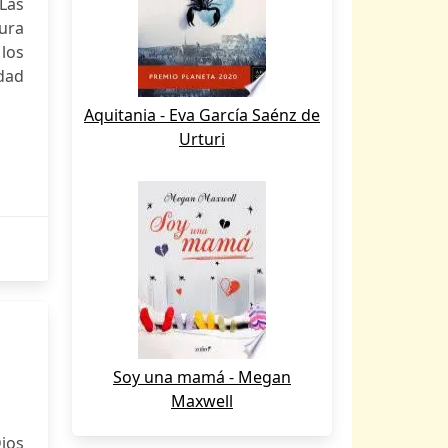
Las
tura
 los
idad
Aquitania - Eva García Saénz de
Urturi
Soy una mamá - Megan
Maxwell
Dios