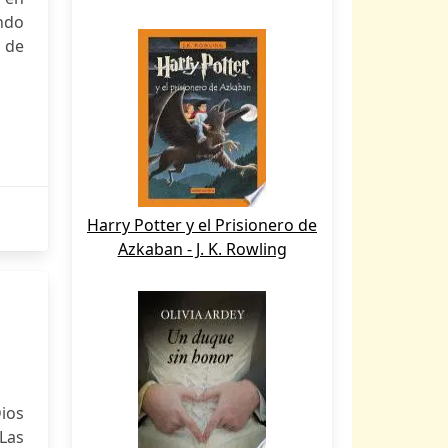
ndo
 de
Harry Potter y el Prisionero de
Azkaban - J. K. Rowling
Dios
Las