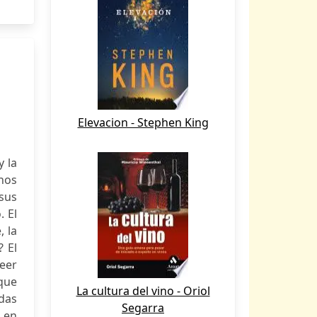
Elevacion - Stephen King
y la
hos
 sus
. El
, la
? El
leer
 que
La cultura del vino - Oriol
das
Segarra
ó en