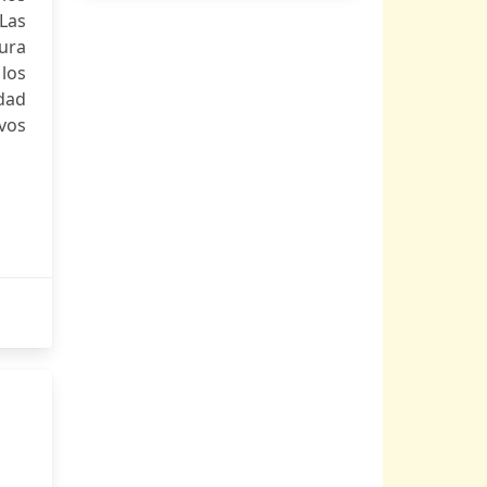
Las
tura
 los
idad
ivos