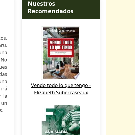
Nuestros
Recomendados
tos.
ru.
una
 No
pues
das
una
Vendo todo lo que tengo -
irá
Elizabeth Subercaseaux
 la
 un
s.