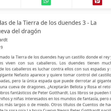
s de la Tierra de los duendes 3 - La
ueva del dragón
ardt
:
9
amado la Tierra de los duendes hay un castillo donde el rey 
es viven con sus caballeros. Los duendes tienen muc
e los caballeros es luchar contra ellos con sus espadas y
gigante Nefasto aparece y quiere tomar control del castillo
padas, pero la única espada que puede derrotar al gigante
una cueva de dragones. ¿Aceptarán Bellota y Rosa el reto
 libros fantásticos de Peter Gotthardt. Los libros se pueden 
niños y niñas interesados en los mundos de fantasía, pero
os más largos o de miedo. Otros títulos de Cuentos de ha
 de la rosa roja La bruja Cuervo Negro Peter Gotthardt naci