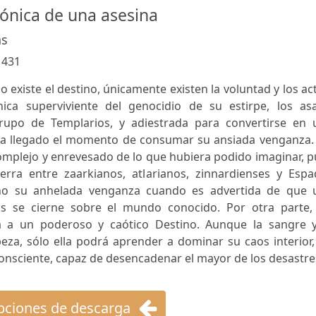
rónica de una asesina
as
:
431
o existe el destino, únicamente existen la voluntad y los ac
nica superviviente del genocidio de su estirpe, los asa
upo de Templarios, y adiestrada para convertirse en 
 ha llegado el momento de consumar su ansiada venganza.
omplejo y enrevesado de lo que hubiera podido imaginar, 
rra entre zaarkianos, atlarianos, zinnardienses y Espa
no su anhelada venganza cuando es advertida de que 
as se cierne sobre el mundo conocido. Por otra parte, 
a a un poderoso y caótico Destino. Aunque la sangre y
za, sólo ella podrá aprender a dominar su caos interior,
consciente, capaz de desencadenar el mayor de los desastre
ciones de descarga