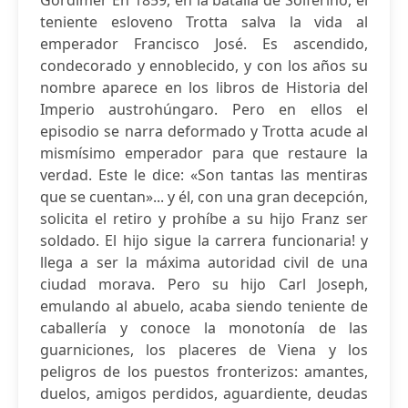
Gordimer En 1859, en la batalla de Solferino, el
teniente esloveno Trotta salva la vida al
emperador Francisco José. Es ascendido,
condecorado y ennoblecido, y con los años su
nombre aparece en los libros de Historia del
Imperio austrohúngaro. Pero en ellos el
episodio se narra deformado y Trotta acude al
mismísimo emperador para que restaure la
verdad. Este le dice: «Son tantas las mentiras
que se cuentan»... y él, con una gran decepción,
solicita el retiro y prohíbe a su hijo Franz ser
soldado. El hijo sigue la carrera funcionaria! y
llega a ser la máxima autoridad civil de una
ciudad morava. Pero su hijo Carl Joseph,
emulando al abuelo, acaba siendo teniente de
caballería y conoce la monotonía de las
guarniciones, los placeres de Viena y los
peligros de los puestos fronterizos: amantes,
duelos, amigos perdidos, aguardiente, deudas