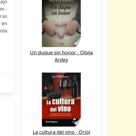
iajó
es -
ras
 en
eda
Un duque sin honor - Olivia
Ardey
La cultura del vino - Oriol