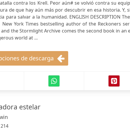
talla contra los Krell. Peor aún# se volvió contra su equi
ura de que hay aún más por descubrir en esa historia. Y, s
alaxia para salvar a la humanidad. ENGLISH DESCRIPTION Th
 New York Times bestselling author of the Reckoners seri
, and the Stormlight Archive comes the second book in an 
gerous world at ...
ciones de descarga
adora estelar
win
:
214