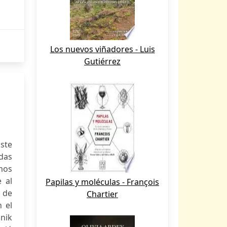
Los nuevos viñadores - Luis
Gutiérrez
ste
adas
mos
 al
Papilas y moléculas - François
o de
Chartier
 el
anik