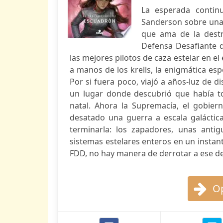
La esperada contin
Sanderson sobre una c
que ama de la dest
Defensa Desafiante 
las mejores pilotos de caza estelar en e
a manos de los krells, la enigmática es
Por si fuera poco, viajó a años-luz de d
un lugar donde descubrió que había t
natal. Ahora la Supremacía, el gobie
desatado una guerra a escala galáctic
terminarla: los zapadores, unas anti
sistemas estelares enteros en un instan
FDD, no hay manera de derrotar a ese de
Op