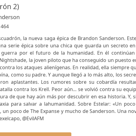
rón 2)
nderson
:
464
scuadrón, la nueva saga épica de Brandon Sanderson. Este
una serie épica sobre una chica que guarda un secreto en
guerra por el futuro de la humanidad. En él continúan 
Nightshade, la joven piloto que ha conseguido un puesto e
ntra los ataques alienígenas. En realidad, ella siempre q
ína, como su padre. Y aunque llegó a lo más alto, los secr
on aplastantes. Los rumores sobre su cobardía resulta
alla contra los Krell. Peor aún... se volvió contra su equi
ura de que hay aún más por descubrir en esa historia. Y, s
alaxia para salvar a lahumanidad. Sobre Estelar: «Un poc
lo, un poco de The Expanse y mucho de Sanderson. Una nov
exelcapo, @EvilAFM