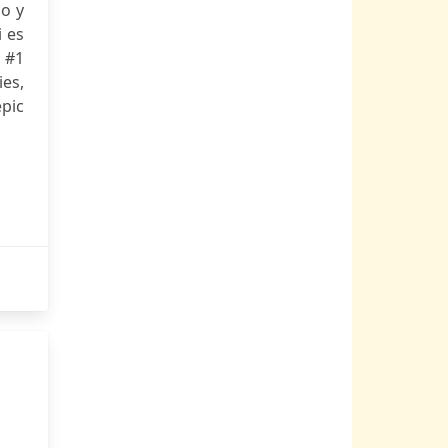
po y
i es
e #1
es,
epic