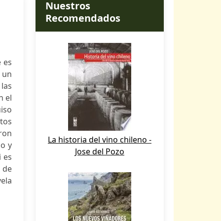
Nuestros
Recomendados
 es
 un
las
n el
uiso
etos
ron
La historia del vino chileno -
po y
Jose del Pozo
i es
o de
ela