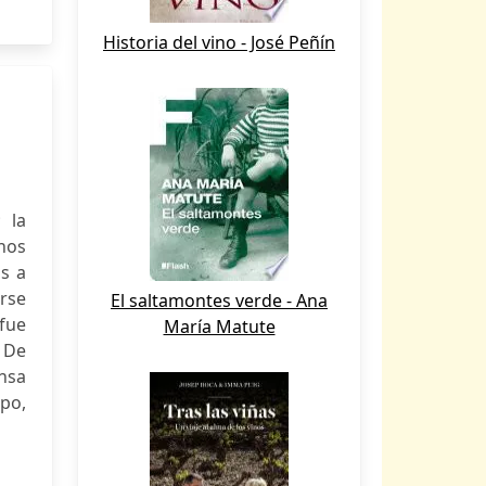
Historia del vino - José Peñín
 la
nos
os a
rse
El saltamontes verde - Ana
fue
María Matute
 De
ensa
apo,