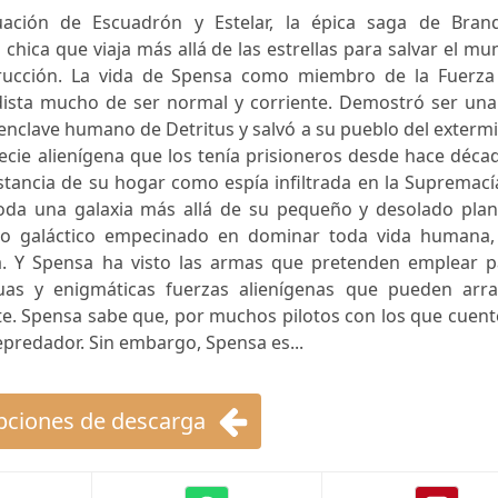
uación de Escuadrón y Estelar, la épica saga de Bran
hica que viaja más allá de las estrellas para salvar el m
rucción. La vida de Spensa como miembro de la Fuerza
dista mucho de ser normal y corriente. Demostró ser una
l enclave humano de Detritus y salvó a su pueblo del exterm
pecie alienígena que los tenía prisioneros desde hace déca
istancia de su hogar como espía infiltrada en la Supremací
oda una galaxia más allá de su pequeño y desolado plan
rno galáctico empecinado en dominar toda vida humana,
a. Y Spensa ha visto las armas que pretenden emplear p
guas y enigmáticas fuerzas alienígenas que pueden arra
te. Spensa sabe que, por muchos pilotos con los que cuent
predador. Sin embargo, Spensa es...
ciones de descarga