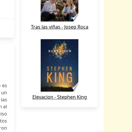
Tras las viñas - Josep Roca
 es
 un
Elevacion - Stephen King
las
n el
uiso
etos
ron