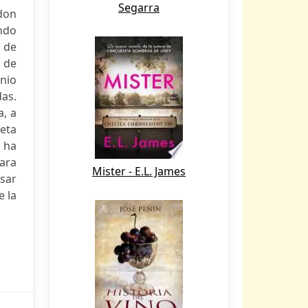
Segarra
don
undo
 de
 de
inio
das.
a, a
eta
 ha
ara
Mister - E.L. James
sar
e la