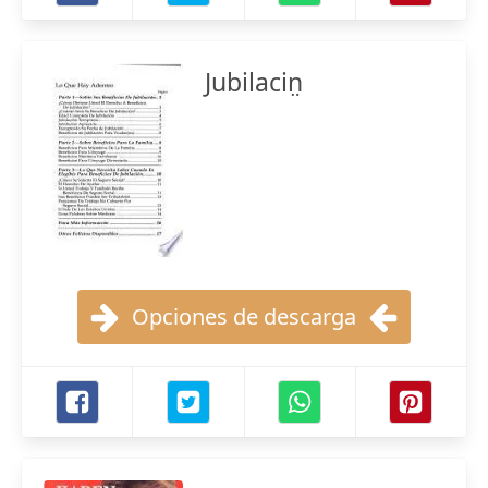
Jubilacin̤
Opciones de descarga