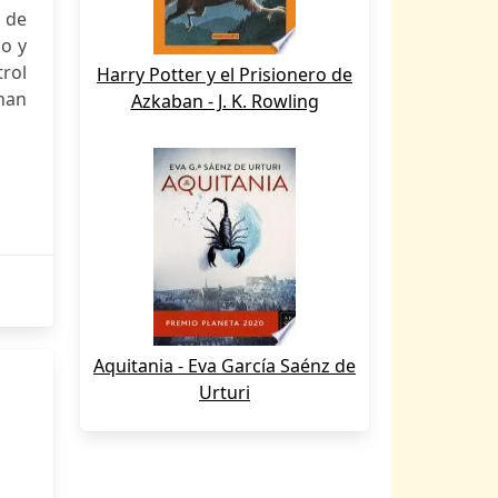
s de
co y
rol
Harry Potter y el Prisionero de
han
Azkaban - J. K. Rowling
Aquitania - Eva García Saénz de
Urturi