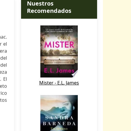
Nuestros
Recomendados
mac.
r el
mera
 del
 del
teza
. El
Mister - E.L. James
eto
rico
itos