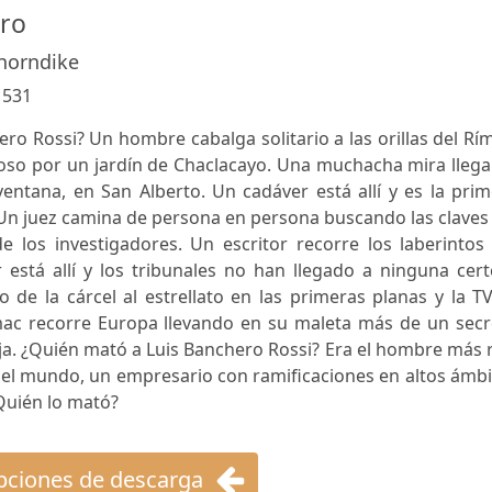
ero
horndike
:
531
o Rossi? Un hombre cabalga solitario a las orillas del Rí
loso por un jardín de Chaclacayo. Una muchacha mira llega
ventana, en San Alberto. Un cadáver está allí y es la pri
 Un juez camina de persona en persona buscando las claves
e los investigadores. Un escritor recorre los laberintos
r está allí y los tribunales no han llegado a ninguna cer
de la cárcel al estrellato en las primeras planas y la TV
mac recorre Europa llevando en su maleta más de un secr
ja. ¿Quién mató a Luis Banchero Rossi? Era el hombre más 
 del mundo, un empresario con ramificaciones en altos ámb
¿Quién lo mató?
ciones de descarga