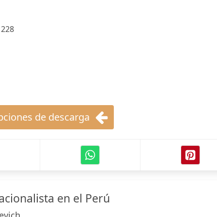
:
228
ciones de descarga
cionalista en el Perú
evich