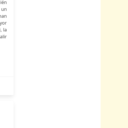
uién
 un
 han
yor
, la
alir