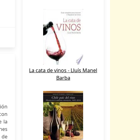
La cata de vinos - Lluís Manel
Barba
ión
con
e la
ones
 de