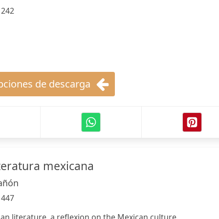
:
242
ciones de descarga
iteratura mexicana
tañón
:
447
n literature, a reflexion on the Mexican culture.