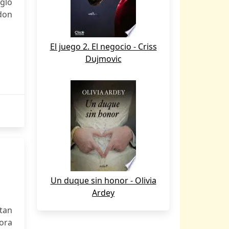
glo
don
El juego 2. El negocio - Criss
Dujmovic
Un duque sin honor - Olivia
Ardey
tan
ora