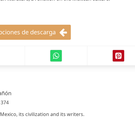
ciones de descarga
tañón
:
374
exico, its civilization and its writers.