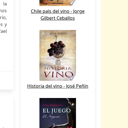
 la
anos
Chile país del vino - Jorge
ío,
Gilbert Ceballos
es y
ael
Historia del vino - José Peñín