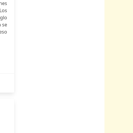
ones
Los
iglo
a se
eso