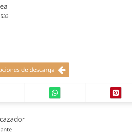
dea
:
533
ciones de descarga
 cazador
lante