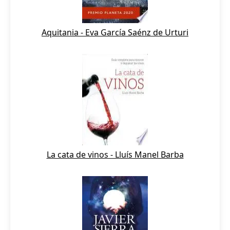
Aquitania - Eva García Saénz de Urturi
La cata de vinos - Lluís Manel Barba