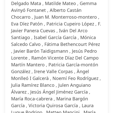
Delgado Mata , Matilde Mateo , Gemma
Avinyó Fontanet , Alberto Castán
Chocarro , Juan M. Monterroso-montero ,
Eva Díez Patón , Patricia Cupeiro López , F.
Javier Panera Cuevas , Iván Del Arco
Santiago , Isabel García García , Mónica
Salcedo Calvo , Fátima Bethencourt Pérez
, Javier Barón Taidigsmann , Jesús Pedro
Lorente , Ramón Vicente Díaz Del Campo
Martín Mantero , Patricia García-montón
González , Irene Valle Corpas , Àngel
Monlleó I Galcerà , Noemí Feo Rodríguez ,
Julia Ramírez Blanco , Julen Anguiano
Álvarez , Jesús Ángel Jiménez García ,
María Roca-cabrera , Marina Bargón
García , Victoria Quirosa García , Laura
Luque Rodrigo , Matteo Mancini , María