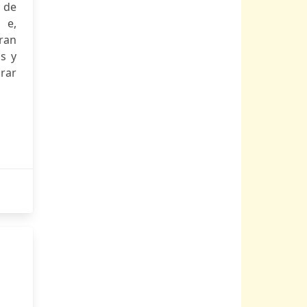
a de
 e,
gran
s y
arar