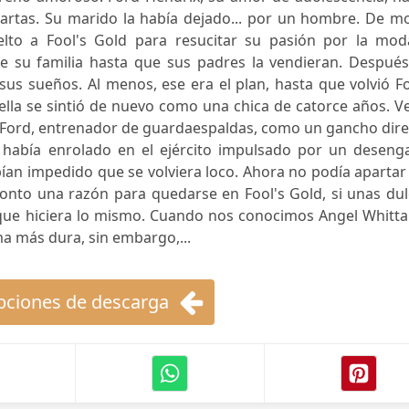
artas. Su marido la había dejado... por un hombre. De m
elto a Fool's Gold para resucitar su pasión por la mod
de su familia hasta que sus padres la vendieran. Después
sus sueños. Al menos, ese era el plan, hasta que volvió F
lla se sintió de nuevo como una chica de catorce años. V
a Ford, entrenador de guardaespaldas, como un gancho dir
 había enrolado en el ejército impulsado por un deseng
bían impedido que se volviera loco. Ahora no podía apartar
e pronto una razón para quedarse en Fool's Gold, si unas du
 que hiciera lo mismo. Cuando nos conocimos Angel Whitta
ma más dura, sin embargo,...
ciones de descarga