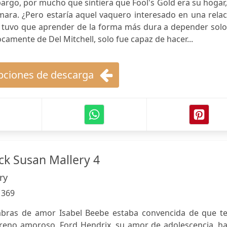
rgo, por mucho que sintiera que Fool's Gold era su hogar
ara. ¿Pero estaría aquel vaquero interesado en una relac
uvo que aprender de la forma más dura a depender solo
amente de Del Mitchell, solo fue capaz de hacer...
ciones de descarga
k Susan Mallery 4
ry
:
369
abras de amor Isabel Beebe estaba convencida de que te
rreno amoroso. Ford Hendrix, su amor de adolescencia, ha