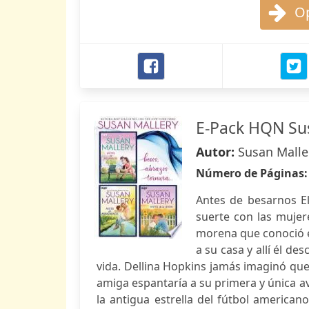
Op
E-Pack HQN Su
Autor:
Susan Malle
Número de Páginas
Antes de besarnos E
suerte con las mujere
morena que conoció en
a su casa y allí él d
vida. Dellina Hopkins jamás imaginó que
amiga espantaría a su primera y única a
la antigua estrella del fútbol america