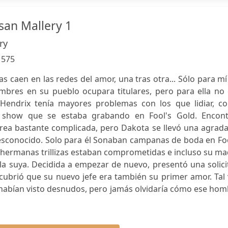
san Mallery 1
ry
:
575
s caen en las redes del amor, una tras otra... Sólo para mí
mbres en su pueblo ocupara titulares, pero para ella no 
Hendrix tenía mayores problemas con los que lidiar, c
ty show que se estaba grabando en Fool's Gold. Encont
area bastante complicada, pero Dakota se llevó una agrad
esconocido. Solo para él Sonaban campanas de boda en Foo
 hermanas trillizas estaban comprometidas e incluso su m
la suya. Decidida a empezar de nuevo, presentó una solic
cubrió que su nuevo jefe era también su primer amor. Tal
 habían visto desnudos, pero jamás olvidaría cómo ese ho