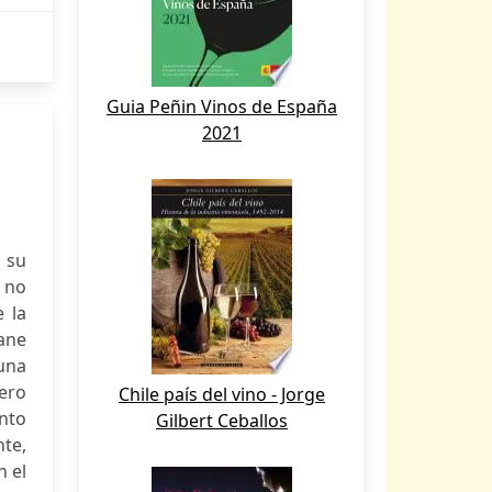
Guia Peñin Vinos de España
2021
 su
 no
 la
Zane
una
ero
Chile país del vino - Jorge
nto
Gilbert Ceballos
te,
n el