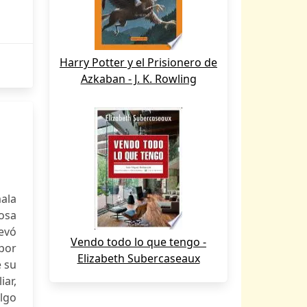
Harry Potter y el Prisionero de
Azkaban - J. K. Rowling
ala
iosa
levó
Vendo todo lo que tengo -
 por
Elizabeth Subercaseaux
e su
iar,
algo