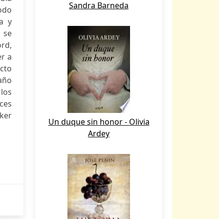
Sandra Barneda
odo
a y
 se
ord,
er a
ecto
año
 los
lces
ker
Un duque sin honor - Olivia
Ardey