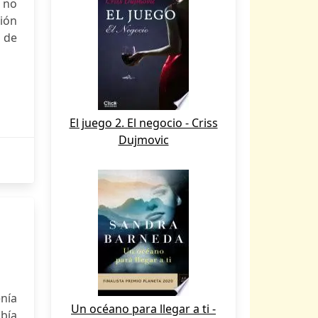
, no
ión
 de
El juego 2. El negocio - Criss
Dujmovic
nía
Un océano para llegar a ti -
bía