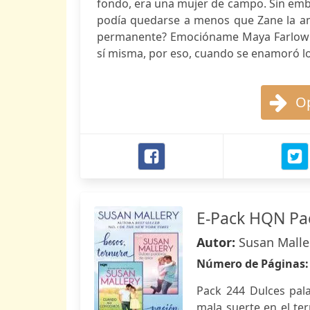
fondo, era una mujer de campo. Sin emba
podía quedarse a menos que Zane la am
permanente? Emocióname Maya Farlow t
sí misma, por eso, cuando se enamoró loc
Op
E-Pack HQN Pac
Autor:
Susan Malle
Número de Páginas
Pack 244 Dulces pal
mala suerte en el te