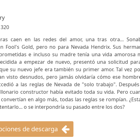
ry
:
320
ras caen en las redes del amor, una tras otra... Sona
 Fool's Gold, pero no para Nevada Hendrix. Sus herma
omprometidas e incluso su madre tenía una vida amorosa 
Decidida a empezar de nuevo, presentó una solicitud para
que su nuevo jefe era también su primer amor. Tal vez po
ían visto desnudos, pero jamás olvidaría cómo ese hombre
ccedió a las reglas de Nevada de "solo trabajo". Después
llonario constructor había evitado toda su vida. Pero cu
onvertían en algo más, todas las reglas se rompían. ¿Est
tentarlo... o se interpondría su pasado entre los dos?
ciones de descarga