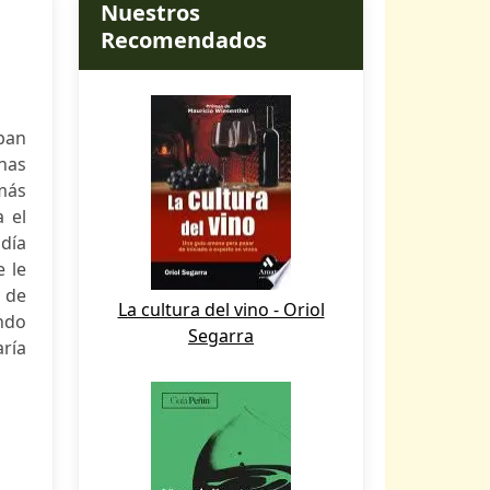
Nuestros
Recomendados
ban
nas
más
 el
día
 le
 de
La cultura del vino - Oriol
ando
Segarra
aría