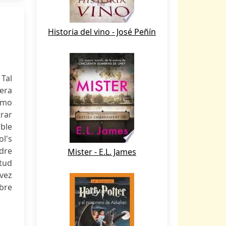
Historia del vino - José Peñín
 Tal
era
omo
rar
able
l's
adre
Mister - E.L. James
itud
 vez
mbre